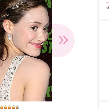
m
s
»