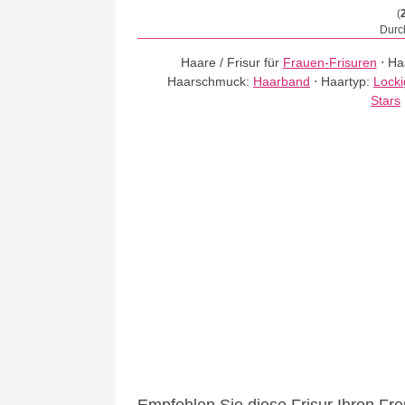
(
Durch
Haare / Frisur für
Frauen-Frisuren
⋅
Ha
Haarschmuck:
Haarband
⋅
Haartyp:
Lock
Stars