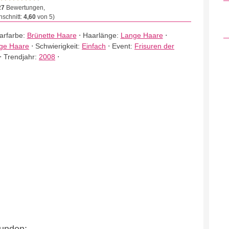
27
Bewertungen,
schnitt:
4,60
von 5)
arfarbe:
Brünette Haare
⋅
Haarlänge:
Lange Haare
⋅
ige Haare
⋅
Schwierigkeit:
Einfach
⋅
Event:
Frisuren der
⋅
Trendjahr:
2008
⋅