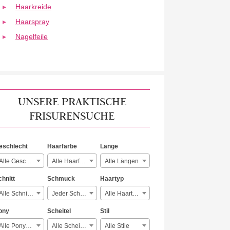
Haarkreide
Haarspray
Nagelfeile
UNSERE PRAKTISCHE
FRISURENSUCHE
eschlecht
Haarfarbe
Länge
Alle Geschlechter
Alle Haarfarben
Alle Längen
chnitt
Schmuck
Haartyp
Alle Schnitte
Jeder Schmuck
Alle Haartypen
ony
Scheitel
Stil
Alle Ponyarten
Alle Scheitelarten
Alle Stile