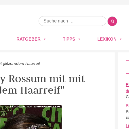
RATGEBER
TIPPS
LEXIKON
 glitzerndem Haarreif
my Rossum mit mit
E
dem Haarreif"
d
C
K
K
s
L