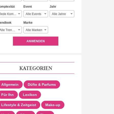
omplexität
Event
Jahr
Jede Komplexität
Alle Events
Alle Jahre
rendlook
Marke
Alle Trendlooks
Alle Marken
ANWENDEN
KATEGORIEN
Allgemein
Düfte & Parfums
Für Ihn
Lexikon
Lifestyle & Zeitgeist
Make-up