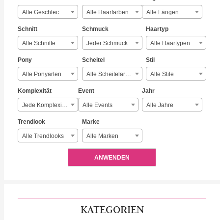
Alle Geschlechter
Alle Haarfarben
Alle Längen
Schnitt
Schmuck
Haartyp
Alle Schnitte
Jeder Schmuck
Alle Haartypen
Pony
Scheitel
Stil
Alle Ponyarten
Alle Scheitelarten
Alle Stile
Komplexität
Event
Jahr
Jede Komplexität
Alle Events
Alle Jahre
Trendlook
Marke
Alle Trendlooks
Alle Marken
ANWENDEN
KATEGORIEN