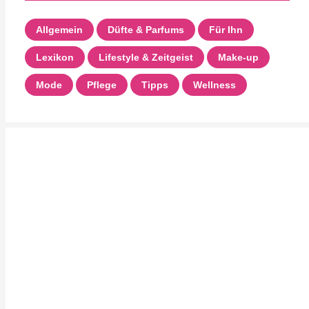
Allgemein
Düfte & Parfums
Für Ihn
Lexikon
Lifestyle & Zeitgeist
Make-up
Mode
Pflege
Tipps
Wellness