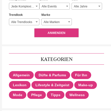
Jede Komplexität
Alle Events
Alle Jahre
Trendlook
Marke
Alle Trendlooks
Alle Marken
ANWENDEN
KATEGORIEN
Allgemein
Düfte & Parfums
Für Ihn
Lexikon
Lifestyle & Zeitgeist
Make-up
Mode
Pflege
Tipps
Wellness