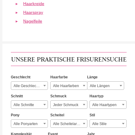
Haarkreide
Haarspray
Nagelfeile
UNSERE PRAKTISCHE FRISURENSUCHE
Geschlecht
Haarfarbe
Länge
Alle Geschlechter
Alle Haarfarben
Alle Längen
Schnitt
Schmuck
Haartyp
Alle Schnitte
Jeder Schmuck
Alle Haartypen
Pony
Scheitel
Stil
Alle Ponyarten
Alle Scheitelarten
Alle Stile
Komplexität
Event
Jahr