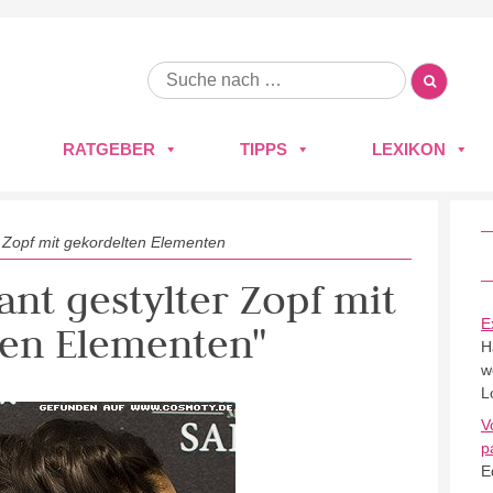
RATGEBER
TIPPS
LEXIKON
r Zopf mit gekordelten Elementen
ant gestylter Zopf mit
E
ten Elementen"
H
w
L
V
p
E