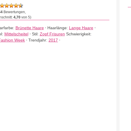
54
Bewertungen,
schnitt:
4,70
von 5)
arfarbe:
Brünette Haare
⋅
Haarlänge:
Lange Haare
⋅
el:
Mittelscheitel
⋅
Stil:
Zopf Frisuren
Schwierigkeit:
Fashion Week
⋅
Trendjahr:
2017
⋅