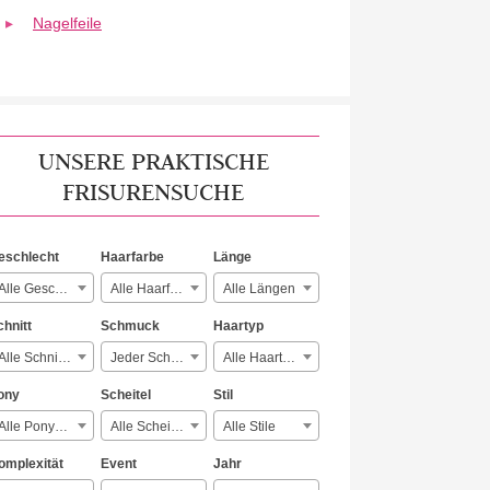
Nagelfeile
UNSERE PRAKTISCHE
FRISURENSUCHE
eschlecht
Haarfarbe
Länge
Alle Geschlechter
Alle Haarfarben
Alle Längen
chnitt
Schmuck
Haartyp
Alle Schnitte
Jeder Schmuck
Alle Haartypen
ony
Scheitel
Stil
Alle Ponyarten
Alle Scheitelarten
Alle Stile
omplexität
Event
Jahr