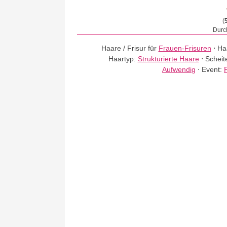
(
Durch
Haare / Frisur für
Frauen-Frisuren
⋅
Ha
Haartyp:
Strukturierte Haare
⋅
Scheit
Aufwendig
⋅
Event: