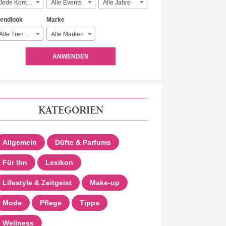
Jede Komplexität
Alle Events
Alle Jahre
rendlook
Marke
Alle Trendlooks
Alle Marken
ANWENDEN
KATEGORIEN
Allgemein
Düfte & Parfums
Für Ihn
Lexikon
Lifestyle & Zeitgeist
Make-up
Mode
Pflege
Tipps
Wellness