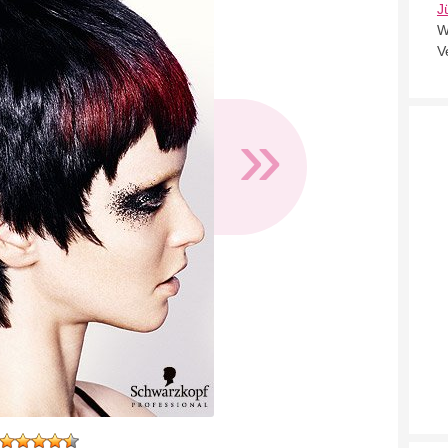
J
W
V
»