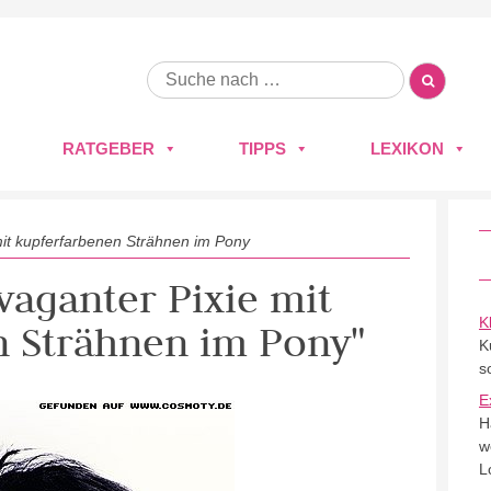
RATGEBER
TIPPS
LEXIKON
mit kupferfarbenen Strähnen im Pony
avaganter Pixie mit
K
n Strähnen im Pony"
K
s
E
H
w
L