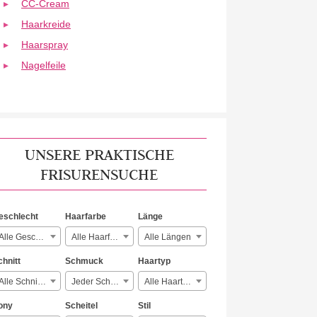
CC-Cream
Haarkreide
Haarspray
Nagelfeile
UNSERE PRAKTISCHE
FRISURENSUCHE
eschlecht
Haarfarbe
Länge
Alle Geschlechter
Alle Haarfarben
Alle Längen
chnitt
Schmuck
Haartyp
Alle Schnitte
Jeder Schmuck
Alle Haartypen
ony
Scheitel
Stil