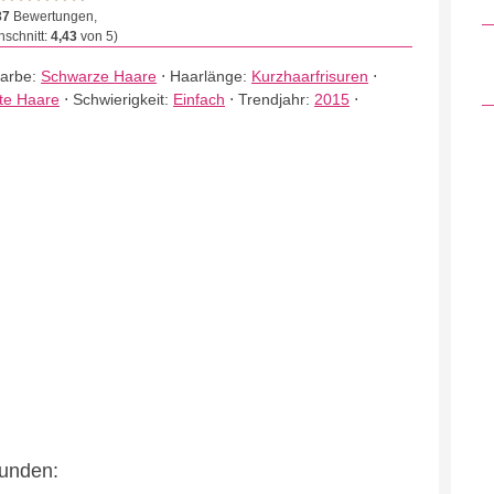
37
Bewertungen,
schnitt:
4,43
von 5)
farbe:
Schwarze Haare
⋅
Haarlänge:
Kurzhaarfrisuren
⋅
rte Haare
⋅
Schwierigkeit:
Einfach
⋅
Trendjahr:
2015
⋅
eunden: