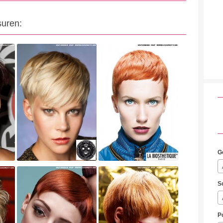
suren:
G
S
P