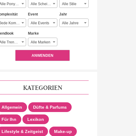
Alle Ponyarten
Alle Scheitelarten
Alle Stile
omplexität
Event
Jahr
Jede Komplexität
Alle Events
Alle Jahre
rendlook
Marke
Alle Trendlooks
Alle Marken
ANWENDEN
KATEGORIEN
Allgemein
Düfte & Parfums
Für Ihn
Lexikon
Lifestyle & Zeitgeist
Make-up