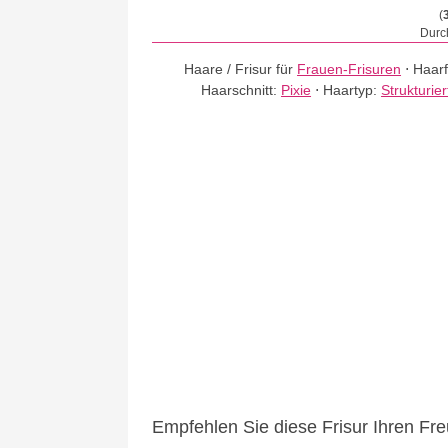
(
Durch
Haare / Frisur für
Frauen-Frisuren
⋅
Haar
Haarschnitt:
Pixie
⋅
Haartyp:
Strukturie
Empfehlen Sie diese Frisur Ihren Fr