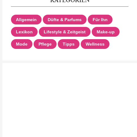
Allgemein
Düfte & Parfums
Für Ihn
Lexikon
Lifestyle & Zeitgeist
Make-up
Mode
Pflege
Tipps
Wellness