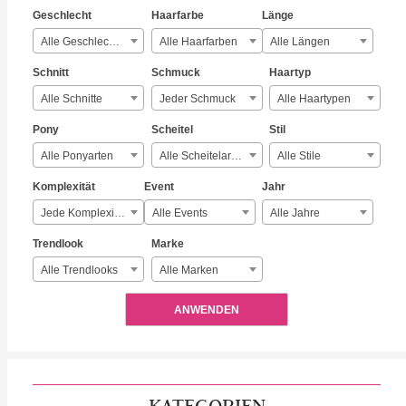
Geschlecht
Haarfarbe
Länge
Alle Geschlechter
Alle Haarfarben
Alle Längen
Schnitt
Schmuck
Haartyp
Alle Schnitte
Jeder Schmuck
Alle Haartypen
Pony
Scheitel
Stil
Alle Ponyarten
Alle Scheitelarten
Alle Stile
Komplexität
Event
Jahr
Jede Komplexität
Alle Events
Alle Jahre
Trendlook
Marke
Alle Trendlooks
Alle Marken
ANWENDEN
KATEGORIEN