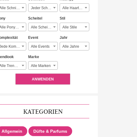
Alle Schnitte
Jeder Schmuck
Alle Haartypen
ony
Scheitel
Stil
Alle Ponyarten
Alle Scheitelarten
Alle Stile
omplexität
Event
Jahr
Jede Komplexität
Alle Events
Alle Jahre
rendlook
Marke
Alle Trendlooks
Alle Marken
ANWENDEN
KATEGORIEN
Allgemein
Düfte & Parfums