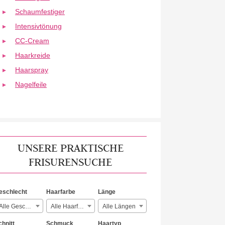
Schaumfestiger
Intensivtönung
CC-Cream
Haarkreide
Haarspray
Nagelfeile
UNSERE PRAKTISCHE
FRISURENSUCHE
eschlecht
Haarfarbe
Länge
Alle Geschlechter
Alle Haarfarben
Alle Längen
chnitt
Schmuck
Haartyp