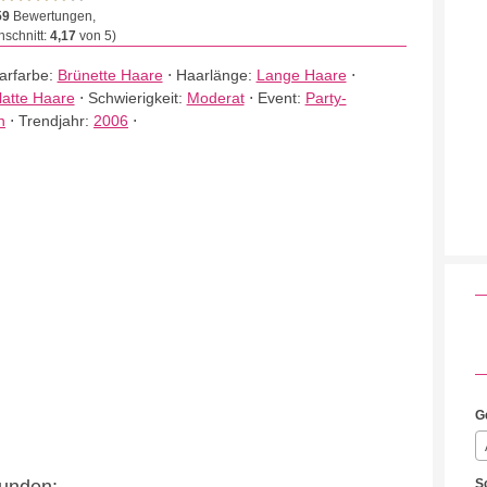
59
Bewertungen,
schnitt:
4,17
von 5)
arfarbe:
Brünette Haare
⋅
Haarlänge:
Lange Haare
⋅
latte Haare
⋅
Schwierigkeit:
Moderat
⋅
Event:
Party-
n
⋅
Trendjahr:
2006
⋅
G
S