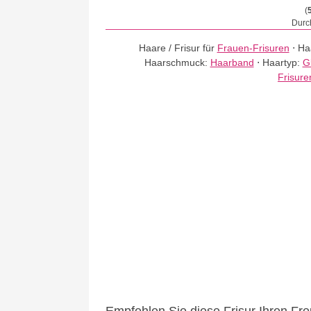
(
Durch
Haare / Frisur für
Frauen-Frisuren
⋅
Ha
Haarschmuck:
Haarband
⋅
Haartyp:
G
Frisure