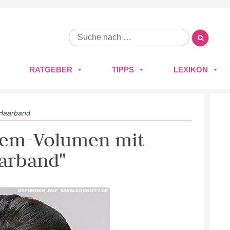
RATGEBER
TIPPS
LEXIKON
 Haarband
trem-Volumen mit
arband"