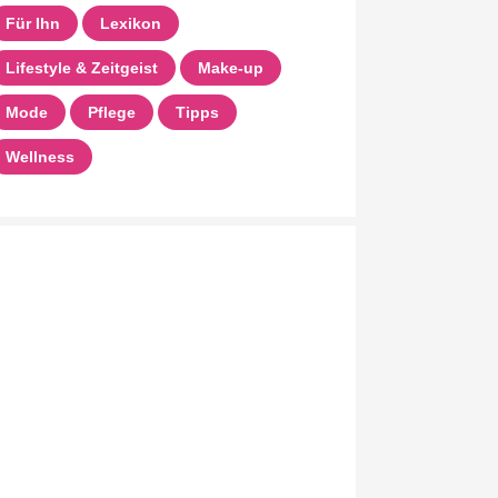
Für Ihn
Lexikon
Lifestyle & Zeitgeist
Make-up
Mode
Pflege
Tipps
Wellness