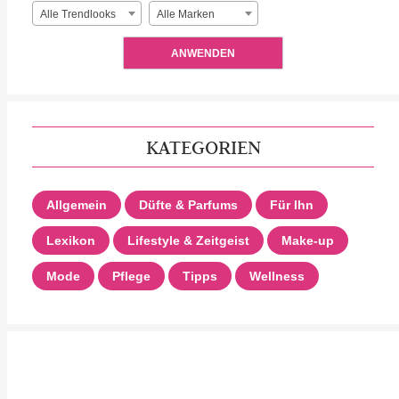
Alle Trendlooks
Alle Marken
ANWENDEN
KATEGORIEN
Allgemein
Düfte & Parfums
Für Ihn
Lexikon
Lifestyle & Zeitgeist
Make-up
Mode
Pflege
Tipps
Wellness