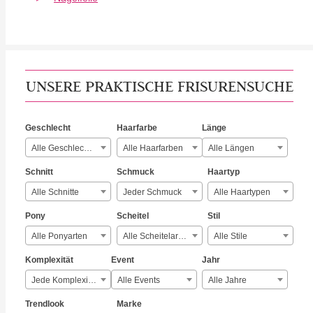
UNSERE PRAKTISCHE FRISURENSUCHE
Geschlecht
Haarfarbe
Länge
Alle Geschlechter
Alle Haarfarben
Alle Längen
Schnitt
Schmuck
Haartyp
Alle Schnitte
Jeder Schmuck
Alle Haartypen
Pony
Scheitel
Stil
Alle Ponyarten
Alle Scheitelarten
Alle Stile
Komplexität
Event
Jahr
Jede Komplexität
Alle Events
Alle Jahre
Trendlook
Marke