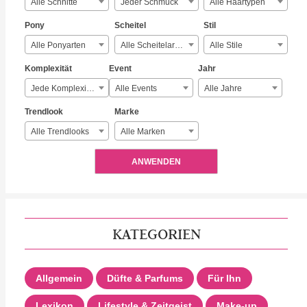
Alle Schnitte
Jeder Schmuck
Alle Haartypen
Pony
Scheitel
Stil
Alle Ponyarten
Alle Scheitelarten
Alle Stile
Komplexität
Event
Jahr
Jede Komplexität
Alle Events
Alle Jahre
Trendlook
Marke
Alle Trendlooks
Alle Marken
ANWENDEN
KATEGORIEN
Allgemein
Düfte & Parfums
Für Ihn
Lexikon
Lifestyle & Zeitgeist
Make-up