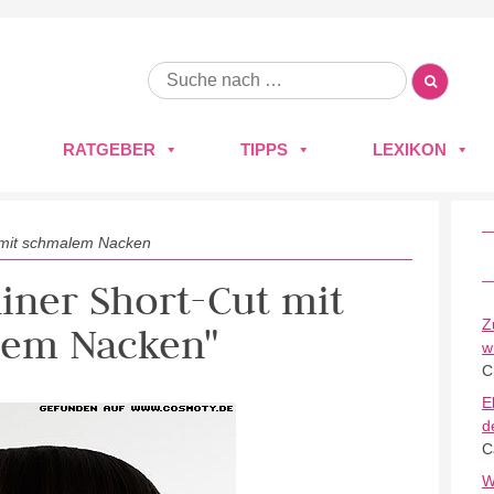
RATGEBER
TIPPS
LEXIKON
 mit schmalem Nacken
niner Short-Cut mit
Z
em Nacken"
w
C
E
d
C
W