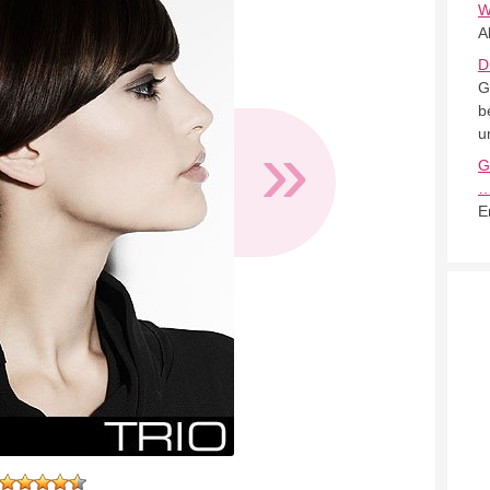
W
A
D
G
b
»
u
G
E