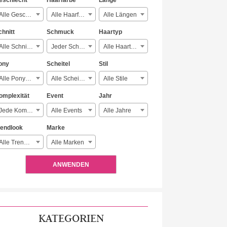
eschlecht
Haarfarbe
Länge
Alle Geschlechter
Alle Haarfarben
Alle Längen
chnitt
Schmuck
Haartyp
Alle Schnitte
Jeder Schmuck
Alle Haartypen
ony
Scheitel
Stil
Alle Ponyarten
Alle Scheitelarten
Alle Stile
omplexität
Event
Jahr
Jede Komplexität
Alle Events
Alle Jahre
rendlook
Marke
Alle Trendlooks
Alle Marken
ANWENDEN
KATEGORIEN