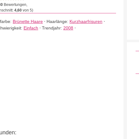
30
Bewertungen,
schnitt:
4,60
von 5)
farbe:
Brünette Haare
⋅
Haarlänge:
Kurzhaarfrisuren
⋅
hwierigkeit:
Einfach
⋅
Trendjahr:
2008
⋅
eunden: