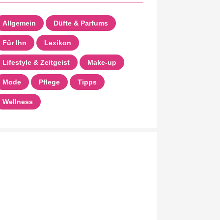
Allgemein
Düfte & Parfums
Für Ihn
Lexikon
Lifestyle & Zeitgeist
Make-up
Mode
Pflege
Tipps
Wellness