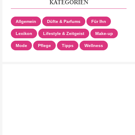
KATEGORIEN
Allgemein
Düfte & Parfums
Für Ihn
Lexikon
Lifestyle & Zeitgeist
Make-up
Mode
Pflege
Tipps
Wellness