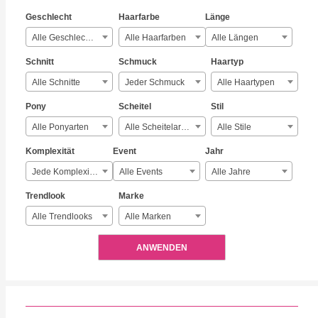
Geschlecht
Haarfarbe
Länge
Alle Geschlechter
Alle Haarfarben
Alle Längen
Schnitt
Schmuck
Haartyp
Alle Schnitte
Jeder Schmuck
Alle Haartypen
Pony
Scheitel
Stil
Alle Ponyarten
Alle Scheitelarten
Alle Stile
Komplexität
Event
Jahr
Jede Komplexität
Alle Events
Alle Jahre
Trendlook
Marke
Alle Trendlooks
Alle Marken
ANWENDEN