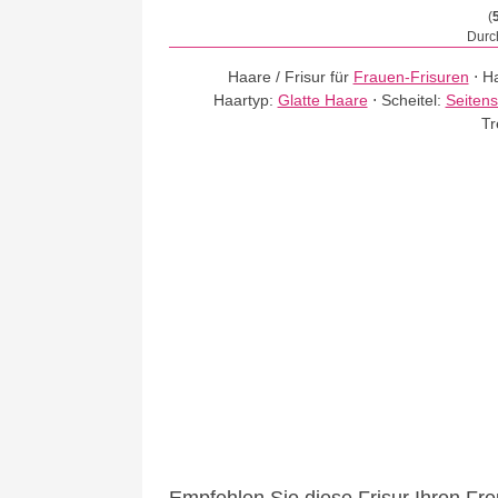
(
Durch
Haare / Frisur für
Frauen-Frisuren
⋅
Ha
Haartyp:
Glatte Haare
⋅
Scheitel:
Seitens
Tr