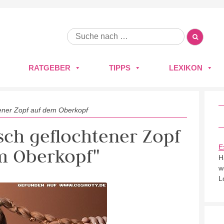
RATGEBER
TIPPS
LEXIKON
ener Zopf auf dem Oberkopf
isch geflochtener Zopf
E
m Oberkopf"
H
w
L