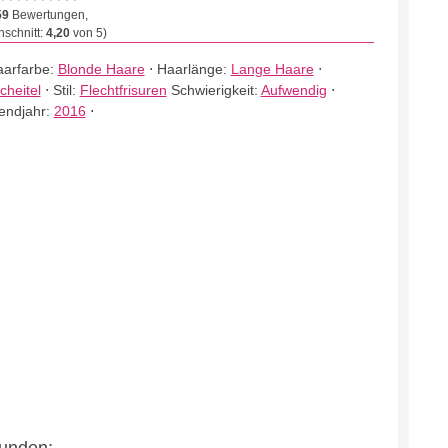
59
Bewertungen,
schnitt:
4,20
von 5)
arfarbe:
Blonde Haare
⋅
Haarlänge:
Lange Haare
⋅
cheitel
⋅
Stil:
Flechtfrisuren
Schwierigkeit:
Aufwendig
⋅
endjahr:
2016
⋅