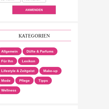
ANWENDEN
KATEGORIEN
Allgemein
Düfte & Parfums
Für Ihn
Lexikon
Lifestyle & Zeitgeist
Make-up
Mode
Pflege
Tipps
Wellness