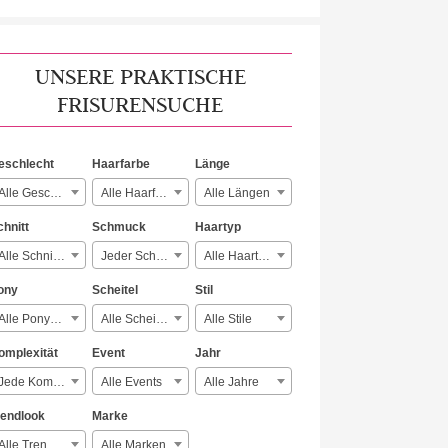
UNSERE PRAKTISCHE
FRISURENSUCHE
eschlecht
Haarfarbe
Länge
Alle Geschlechter
Alle Haarfarben
Alle Längen
chnitt
Schmuck
Haartyp
Alle Schnitte
Jeder Schmuck
Alle Haartypen
ony
Scheitel
Stil
Alle Ponyarten
Alle Scheitelarten
Alle Stile
omplexität
Event
Jahr
Jede Komplexität
Alle Events
Alle Jahre
rendlook
Marke
Alle Trendlooks
Alle Marken