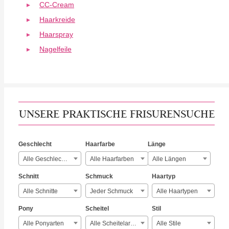
CC-Cream
Haarkreide
Haarspray
Nagelfeile
UNSERE PRAKTISCHE FRISURENSUCHE
Geschlecht
Haarfarbe
Länge
Alle Geschlechter
Alle Haarfarben
Alle Längen
Schnitt
Schmuck
Haartyp
Alle Schnitte
Jeder Schmuck
Alle Haartypen
Pony
Scheitel
Stil
Alle Ponyarten
Alle Scheitelarten
Alle Stile