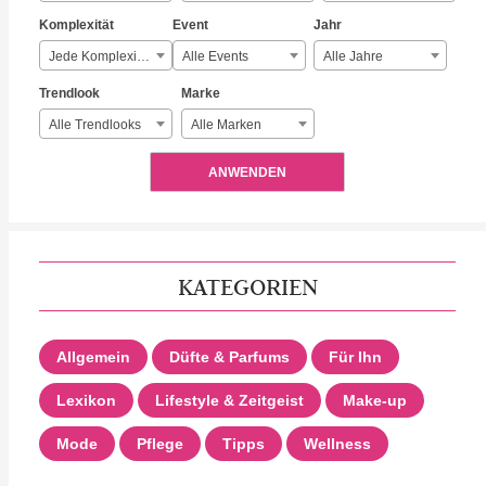
Komplexität
Event
Jahr
Jede Komplexität
Alle Events
Alle Jahre
Trendlook
Marke
Alle Trendlooks
Alle Marken
ANWENDEN
KATEGORIEN
Allgemein
Düfte & Parfums
Für Ihn
Lexikon
Lifestyle & Zeitgeist
Make-up
Mode
Pflege
Tipps
Wellness