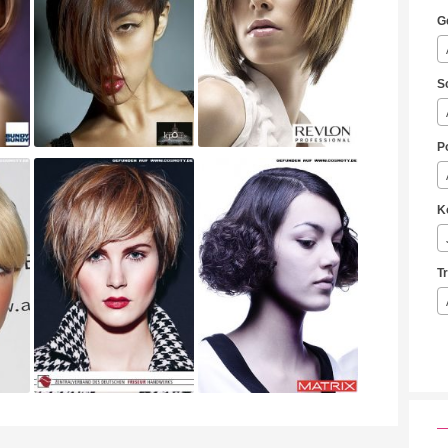
G
S
P
K
T