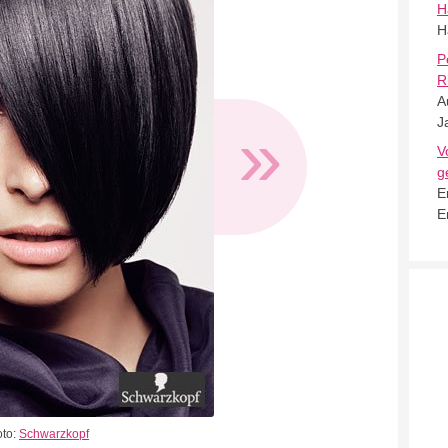
H
H
P
R
A
»
J
V
g
E
E
oto:
Schwarzkopf