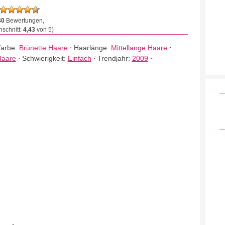
40
Bewertungen,
schnitt:
4,43
von 5)
farbe:
Brünette Haare
⋅
Haarlänge:
Mittellange Haare
⋅
Haare
⋅
Schwierigkeit:
Einfach
⋅
Trendjahr:
2009
⋅