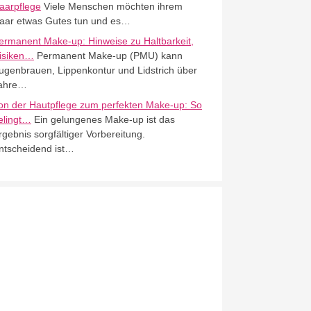
aarpflege
Viele Menschen möchten ihrem
aar etwas Gutes tun und es…
ermanent Make-up: Hinweise zu Haltbarkeit,
isiken…
Permanent Make-up (PMU) kann
ugenbrauen, Lippenkontur und Lidstrich über
ahre…
on der Hautpflege zum perfekten Make-up: So
elingt…
Ein gelungenes Make-up ist das
rgebnis sorgfältiger Vorbereitung.
ntscheidend ist…