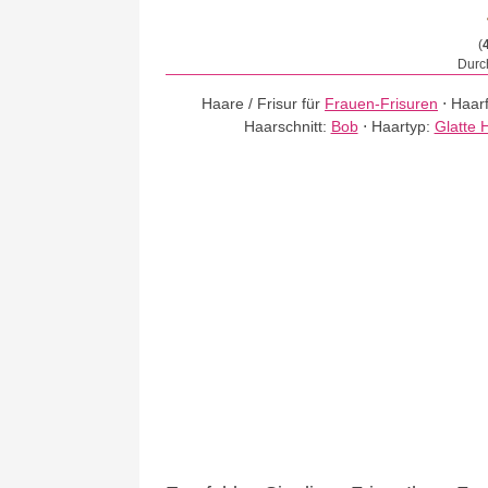
(
Durch
Haare / Frisur für
Frauen-Frisuren
⋅
Haar
Haarschnitt:
Bob
⋅
Haartyp:
Glatte 