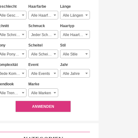
eschlecht
Haarfarbe
Länge
Alle Geschlechter
Alle Haarfarben
Alle Längen
chnitt
Schmuck
Haartyp
Alle Schnitte
Jeder Schmuck
Alle Haartypen
ony
Scheitel
Stil
Alle Ponyarten
Alle Scheitelarten
Alle Stile
omplexität
Event
Jahr
Jede Komplexität
Alle Events
Alle Jahre
rendlook
Marke
Alle Trendlooks
Alle Marken
ANWENDEN