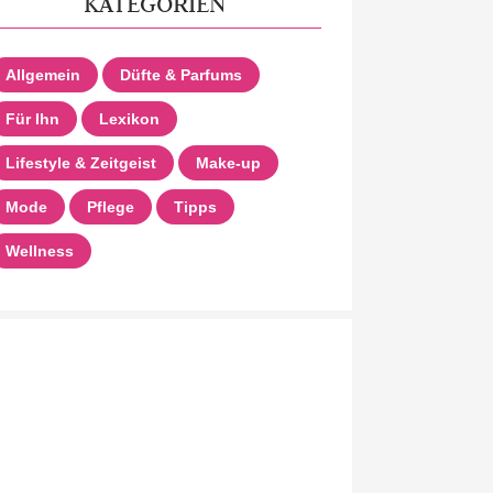
KATEGORIEN
Allgemein
Düfte & Parfums
Für Ihn
Lexikon
Lifestyle & Zeitgeist
Make-up
Mode
Pflege
Tipps
Wellness