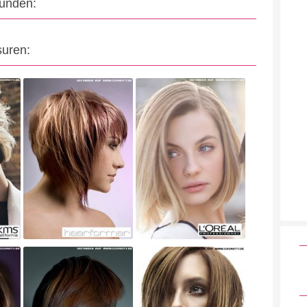
eunden:
suren: