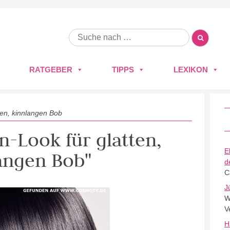
RATGEBER
TIPPS
LEXIKON
ten, kinnlangen Bob
n-Look für glatten,
E
angen Bob"
d
C
J
W
V
H