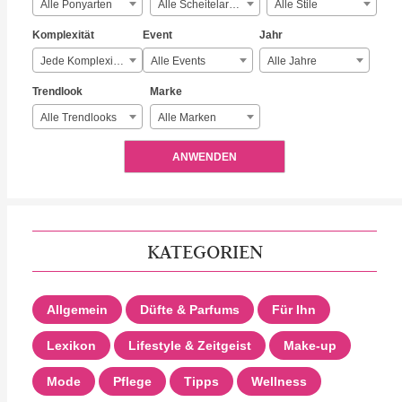
Alle Ponyarten
Alle Scheitelarten
Alle Stile
Komplexität
Event
Jahr
Jede Komplexität
Alle Events
Alle Jahre
Trendlook
Marke
Alle Trendlooks
Alle Marken
ANWENDEN
KATEGORIEN
Allgemein
Düfte & Parfums
Für Ihn
Lexikon
Lifestyle & Zeitgeist
Make-up
Mode
Pflege
Tipps
Wellness