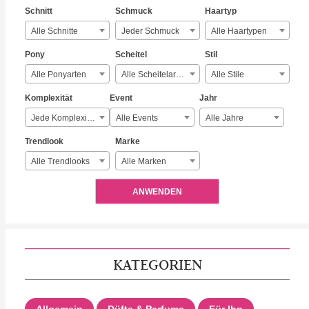
Schnitt
Schmuck
Haartyp
Alle Schnitte
Jeder Schmuck
Alle Haartypen
Pony
Scheitel
Stil
Alle Ponyarten
Alle Scheitelarten
Alle Stile
Komplexität
Event
Jahr
Jede Komplexität
Alle Events
Alle Jahre
Trendlook
Marke
Alle Trendlooks
Alle Marken
ANWENDEN
KATEGORIEN