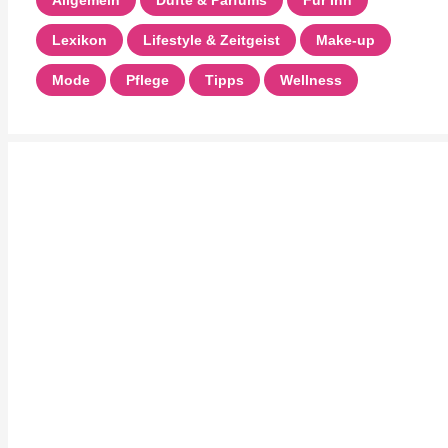
Allgemein
Düfte & Parfums
Für Ihn
Lexikon
Lifestyle & Zeitgeist
Make-up
Mode
Pflege
Tipps
Wellness