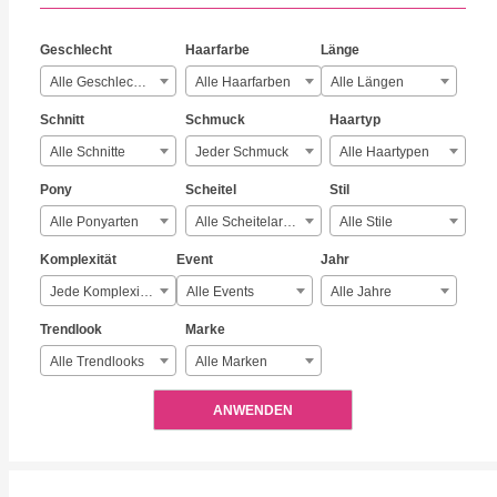
Geschlecht
Haarfarbe
Länge
Alle Geschlechter
Alle Haarfarben
Alle Längen
Schnitt
Schmuck
Haartyp
Alle Schnitte
Jeder Schmuck
Alle Haartypen
Pony
Scheitel
Stil
Alle Ponyarten
Alle Scheitelarten
Alle Stile
Komplexität
Event
Jahr
Jede Komplexität
Alle Events
Alle Jahre
Trendlook
Marke
Alle Trendlooks
Alle Marken
ANWENDEN