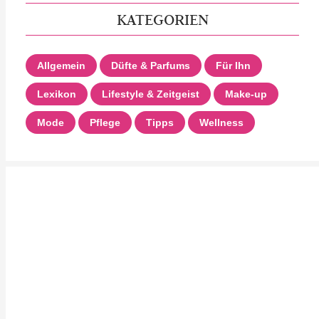
KATEGORIEN
Allgemein
Düfte & Parfums
Für Ihn
Lexikon
Lifestyle & Zeitgeist
Make-up
Mode
Pflege
Tipps
Wellness