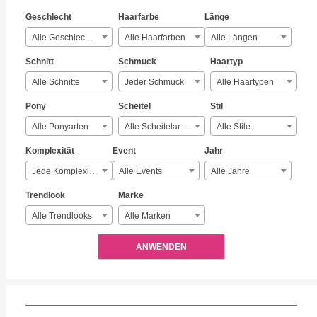
Geschlecht
Haarfarbe
Länge
Alle Geschlechter
Alle Haarfarben
Alle Längen
Schnitt
Schmuck
Haartyp
Alle Schnitte
Jeder Schmuck
Alle Haartypen
Pony
Scheitel
Stil
Alle Ponyarten
Alle Scheitelarten
Alle Stile
Komplexität
Event
Jahr
Jede Komplexität
Alle Events
Alle Jahre
Trendlook
Marke
Alle Trendlooks
Alle Marken
ANWENDEN