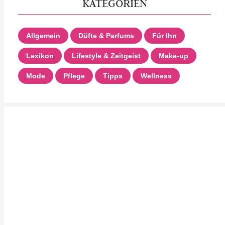
KATEGORIEN
Allgemein
Düfte & Parfums
Für Ihn
Lexikon
Lifestyle & Zeitgeist
Make-up
Mode
Pflege
Tipps
Wellness