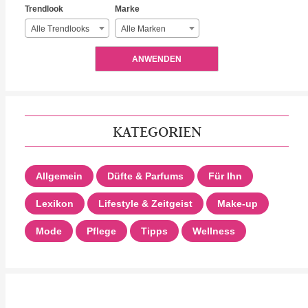
Trendlook
Marke
Alle Trendlooks
Alle Marken
ANWENDEN
KATEGORIEN
Allgemein
Düfte & Parfums
Für Ihn
Lexikon
Lifestyle & Zeitgeist
Make-up
Mode
Pflege
Tipps
Wellness