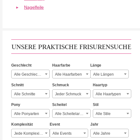
Nagelfeile
UNSERE PRAKTISCHE FRISURENSUCHE
Geschlecht
Haarfarbe
Länge
Alle Geschlechter
Alle Haarfarben
Alle Längen
Schnitt
Schmuck
Haartyp
Alle Schnitte
Jeder Schmuck
Alle Haartypen
Pony
Scheitel
Stil
Alle Ponyarten
Alle Scheitelarten
Alle Stile
Komplexität
Event
Jahr
Jede Komplexität
Alle Events
Alle Jahre