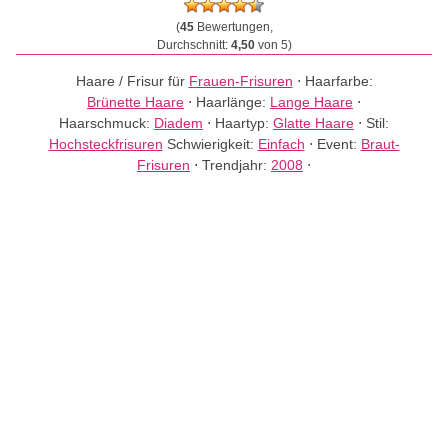
(
45
Bewertungen,
Durchschnitt:
4,50
von 5)
Haare / Frisur für
Frauen-Frisuren
⋅
Haarfarbe:
Brünette Haare
⋅
Haarlänge:
Lange Haare
⋅
Haarschmuck:
Diadem
⋅
Haartyp:
Glatte Haare
⋅
Stil:
Hochsteckfrisuren
Schwierigkeit:
Einfach
⋅
Event:
Braut-
Frisuren
⋅
Trendjahr:
2008
⋅