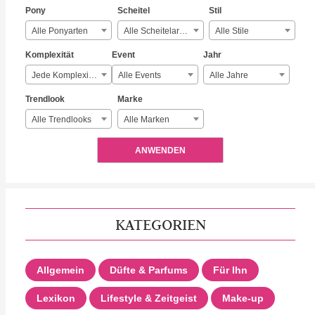
Pony
Scheitel
Stil
Alle Ponyarten
Alle Scheitelarten
Alle Stile
Komplexität
Event
Jahr
Jede Komplexität
Alle Events
Alle Jahre
Trendlook
Marke
Alle Trendlooks
Alle Marken
ANWENDEN
KATEGORIEN
Allgemein
Düfte & Parfums
Für Ihn
Lexikon
Lifestyle & Zeitgeist
Make-up