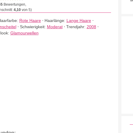
V
55
Bewertungen,
schnitt:
4,10
von 5)
aarfarbe:
Rote Haare
⋅
Haarlänge:
Lange Haare
⋅
nscheitel
⋅
Schwierigkeit:
Moderat
⋅
Trendjahr:
2008
⋅
dlook:
Glamourwellen