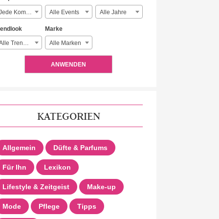
Jede Komplexität
Alle Events
Alle Jahre
rendlook
Marke
Alle Trendlooks
Alle Marken
ANWENDEN
KATEGORIEN
Allgemein
Düfte & Parfums
Für Ihn
Lexikon
Lifestyle & Zeitgeist
Make-up
Mode
Pflege
Tipps