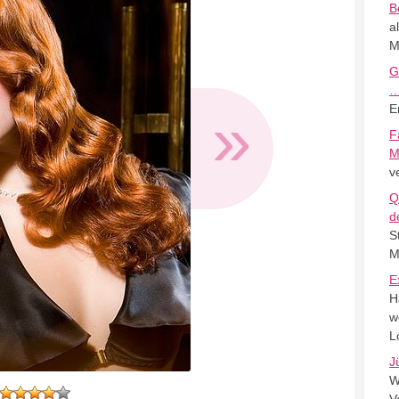
B
a
M
G
»
E
F
M
v
Q
d
S
M
E
H
w
L
J
W