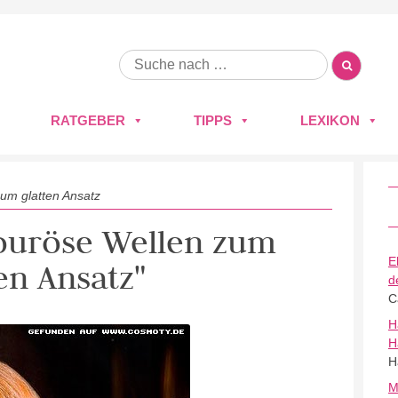
RATGEBER
TIPPS
LEXIKON
um glatten Ansatz
mouröse Wellen zum
E
en Ansatz"
d
C
H
H
H
M