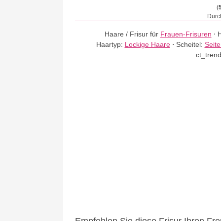
(
Durch
Haare / Frisur für
Frauen-Frisuren
⋅
H
Haartyp:
Lockige Haare
⋅
Scheitel:
Seite
ct_tren