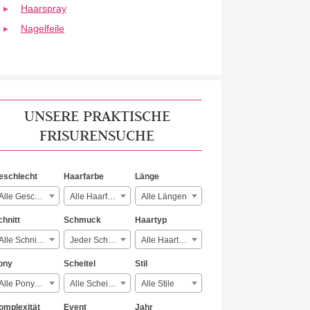
Haarspray
Nagelfeile
UNSERE PRAKTISCHE
FRISURENSUCHE
eschlecht
Haarfarbe
Länge
Alle Geschlechter
Alle Haarfarben
Alle Längen
chnitt
Schmuck
Haartyp
Alle Schnitte
Jeder Schmuck
Alle Haartypen
ony
Scheitel
Stil
Alle Ponyarten
Alle Scheitelarten
Alle Stile
omplexität
Event
Jahr