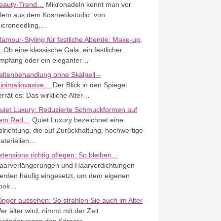
eauty-Trend…
Mikronadeln kennt man vor
llem aus dem Kosmetikstudio: von
icroneedling,…
lamour-Styling für festliche Abende: Make-up,
…
Ob eine klassische Gala, ein festlicher
mpfang oder ein eleganter…
altenbehandlung ohne Skalpell –
inimalinvasive…
Der Blick in den Spiegel
errät es: Das wirkliche Alter…
uiet Luxury: Reduzierte Schmuckformen auf
em Red…
Quiet Luxury bezeichnet eine
tilrichtung, die auf Zurückhaltung, hochwertige
aterialien…
xtensions richtig pflegen: So bleiben…
aarverlängerungen und Haarverdichtungen
erden häufig eingesetzt, um dem eigenen
ook…
ünger aussehen: So strahlen Sie auch im Alter
er älter wird, nimmt mit der Zeit