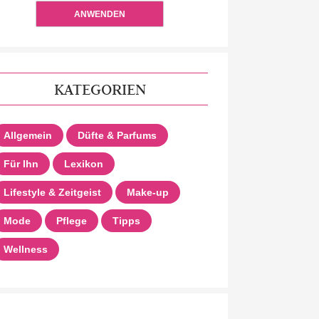
ANWENDEN
KATEGORIEN
Allgemein
Düfte & Parfums
Für Ihn
Lexikon
Lifestyle & Zeitgeist
Make-up
Mode
Pflege
Tipps
Wellness