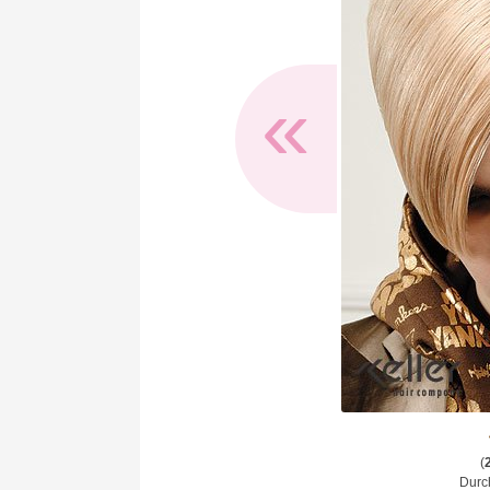
«
(
Durch