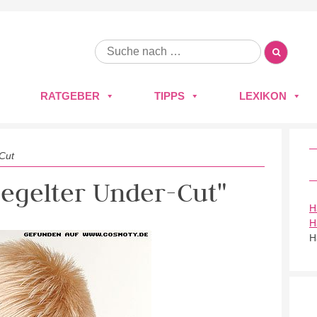
RATGEBER
TIPPS
LEXIKON
-Cut
 gegelter Under-Cut"
H
H
H