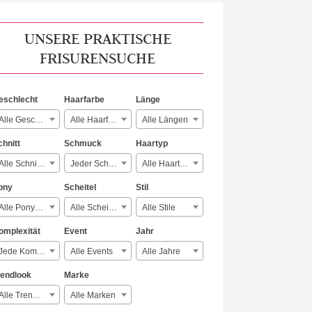
UNSERE PRAKTISCHE
FRISURENSUCHE
eschlecht
Haarfarbe
Länge
Alle Geschlechter
Alle Haarfarben
Alle Längen
chnitt
Schmuck
Haartyp
Alle Schnitte
Jeder Schmuck
Alle Haartypen
ony
Scheitel
Stil
Alle Ponyarten
Alle Scheitelarten
Alle Stile
omplexität
Event
Jahr
Jede Komplexität
Alle Events
Alle Jahre
rendlook
Marke
Alle Trendlooks
Alle Marken