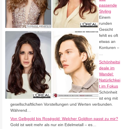
passende
Styling
Einem
runden
Gesicht
fehlt es oft
etwas an
Konturen –
…
Schönheitsi
deale im
Wandel:
Natürlichkei
t im Fokus
Schönheit
ist eng mit
gesellschaftlichen Vorstellungen und Werten verbunden.
Während…
Von Gelbgold bis Roségold: Welcher Goldton passt zu mir?
Gold ist weit mehr als nur ein Edelmetall – es…