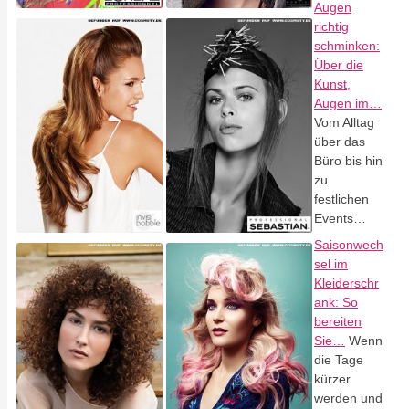
Augen
richtig
schminken:
Über die
Kunst,
Augen im…
Vom Alltag
über das
Büro bis hin
zu
festlichen
Events…
Saisonwech
sel im
Kleiderschr
ank: So
bereiten
Sie…
Wenn
die Tage
kürzer
werden und