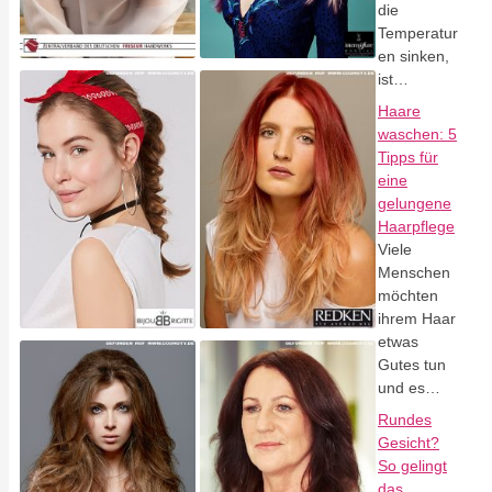
die
Temperatur
en sinken,
ist…
Haare
waschen: 5
Tipps für
eine
gelungene
Haarpflege
Viele
Menschen
möchten
ihrem Haar
etwas
Gutes tun
und es…
Rundes
Gesicht?
So gelingt
das