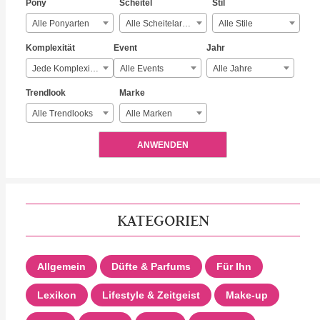
Pony
Scheitel
Stil
Alle Ponyarten
Alle Scheitelarten
Alle Stile
Komplexität
Event
Jahr
Jede Komplexität
Alle Events
Alle Jahre
Trendlook
Marke
Alle Trendlooks
Alle Marken
ANWENDEN
KATEGORIEN
Allgemein
Düfte & Parfums
Für Ihn
Lexikon
Lifestyle & Zeitgeist
Make-up