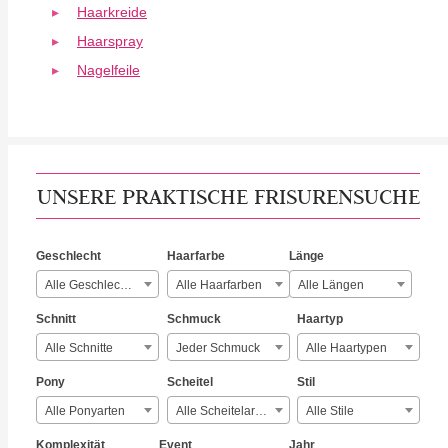
Haarkreide
Haarspray
Nagelfeile
UNSERE PRAKTISCHE FRISURENSUCHE
Geschlecht
Haarfarbe
Länge
Alle Geschlechter
Alle Haarfarben
Alle Längen
Schnitt
Schmuck
Haartyp
Alle Schnitte
Jeder Schmuck
Alle Haartypen
Pony
Scheitel
Stil
Alle Ponyarten
Alle Scheitelarten
Alle Stile
Komplexität
Event
Jahr