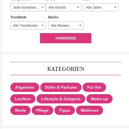
Jede Komplexität
Alle Events
Alle Jahre
Trendlook
Marke
Alle Trendlooks
Alle Marken
ANWENDEN
KATEGORIEN
Allgemein
Düfte & Parfums
Für Ihn
Lexikon
Lifestyle & Zeitgeist
Make-up
Mode
Pflege
Tipps
Wellness