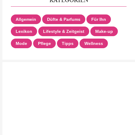
Allgemein
Düfte & Parfums
Für Ihn
Lexikon
Lifestyle & Zeitgeist
Make-up
Mode
Pflege
Tipps
Wellness