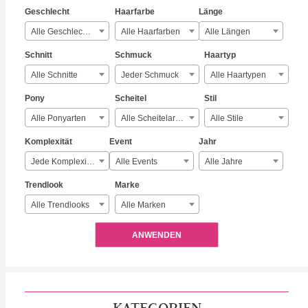
Geschlecht
Haarfarbe
Länge
Alle Geschlechter
Alle Haarfarben
Alle Längen
Schnitt
Schmuck
Haartyp
Alle Schnitte
Jeder Schmuck
Alle Haartypen
Pony
Scheitel
Stil
Alle Ponyarten
Alle Scheitelarten
Alle Stile
Komplexität
Event
Jahr
Jede Komplexität
Alle Events
Alle Jahre
Trendlook
Marke
Alle Trendlooks
Alle Marken
ANWENDEN
KATEGORIEN