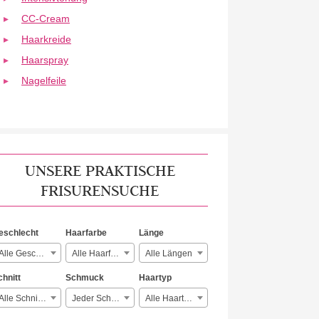
CC-Cream
Haarkreide
Haarspray
Nagelfeile
UNSERE PRAKTISCHE
FRISURENSUCHE
eschlecht
Haarfarbe
Länge
Alle Geschlechter
Alle Haarfarben
Alle Längen
chnitt
Schmuck
Haartyp
Alle Schnitte
Jeder Schmuck
Alle Haartypen