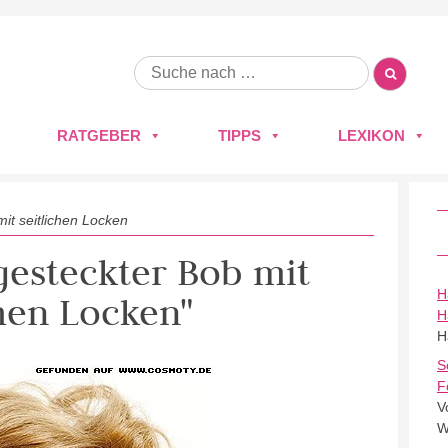
RATGEBER
TIPPS
LEXIKON
it seitlichen Locken
gesteckter Bob mit
H
chen Locken"
H
H
S
F
V
W