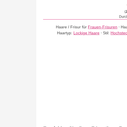
(
Durch
Haare / Frisur für
Frauen-Frisuren
⋅
Haa
Haartyp:
Lockige Haare
⋅
Stil:
Hochstec