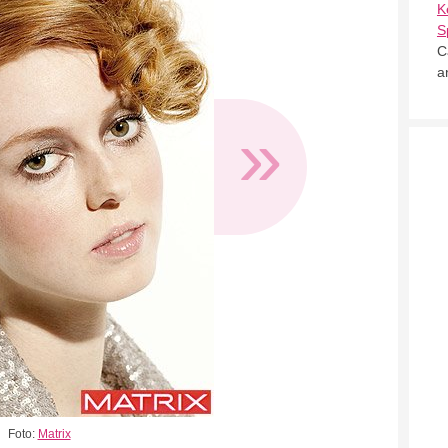
K
S
C
a
»
Foto:
Matrix