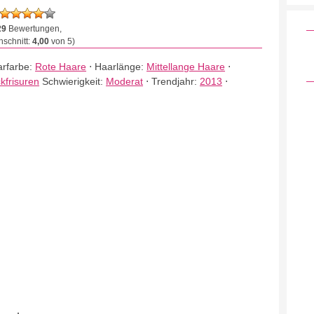
29
Bewertungen,
schnitt:
4,00
von 5)
rfarbe:
Rote Haare
⋅
Haarlänge:
Mittellange Haare
⋅
kfrisuren
Schwierigkeit:
Moderat
⋅
Trendjahr:
2013
⋅