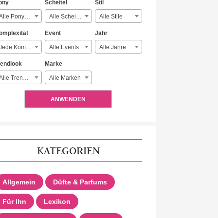
ony
Scheitel
Stil
Alle Ponyarten
Alle Scheitelarten
Alle Stile
omplexität
Event
Jahr
Jede Komplexität
Alle Events
Alle Jahre
rendlook
Marke
Alle Trendlooks
Alle Marken
ANWENDEN
KATEGORIEN
Allgemein
Düfte & Parfums
Für Ihn
Lexikon