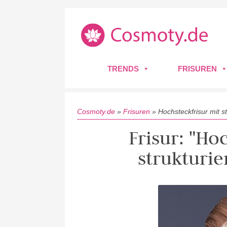
TRENDS
FRISUREN
Cosmoty.de
»
Frisuren
»
Hochsteckfrisur mit s
Frisur: "Ho
strukturie