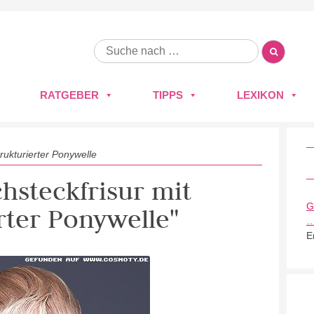
RATGEBER
TIPPS
LEXIKON
trukturierter Ponywelle
chsteckfrisur mit
G
rter Ponywelle"
E