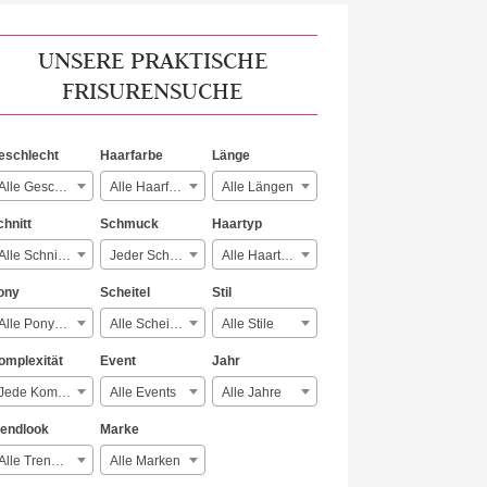
UNSERE PRAKTISCHE
FRISURENSUCHE
eschlecht
Haarfarbe
Länge
Alle Geschlechter
Alle Haarfarben
Alle Längen
chnitt
Schmuck
Haartyp
Alle Schnitte
Jeder Schmuck
Alle Haartypen
ony
Scheitel
Stil
Alle Ponyarten
Alle Scheitelarten
Alle Stile
omplexität
Event
Jahr
Jede Komplexität
Alle Events
Alle Jahre
rendlook
Marke
Alle Trendlooks
Alle Marken