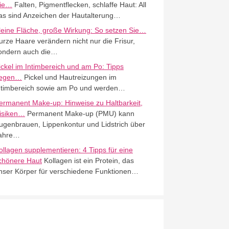
ie…
Falten, Pigmentflecken, schlaffe Haut: All
as sind Anzeichen der Hautalterung…
leine Fläche, große Wirkung: So setzen Sie…
urze Haare verändern nicht nur die Frisur,
ondern auch die…
ickel im Intimbereich und am Po: Tipps
egen…
Pickel und Hautreizungen im
ntimbereich sowie am Po und werden…
ermanent Make-up: Hinweise zu Haltbarkeit,
isiken…
Permanent Make-up (PMU) kann
ugenbrauen, Lippenkontur und Lidstrich über
ahre…
ollagen supplementieren: 4 Tipps für eine
chönere Haut
Kollagen ist ein Protein, das
nser Körper für verschiedene Funktionen…