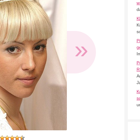
w
d
K
K
s
»
P
g
I
P
R
A
J
K
s
u