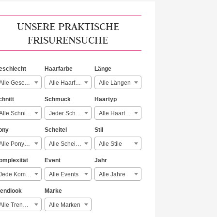
UNSERE PRAKTISCHE
FRISURENSUCHE
eschlecht
Haarfarbe
Länge
Alle Geschlechter
Alle Haarfarben
Alle Längen
chnitt
Schmuck
Haartyp
Alle Schnitte
Jeder Schmuck
Alle Haartypen
ony
Scheitel
Stil
Alle Ponyarten
Alle Scheitelarten
Alle Stile
omplexität
Event
Jahr
Jede Komplexität
Alle Events
Alle Jahre
rendlook
Marke
Alle Trendlooks
Alle Marken