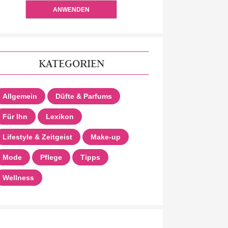
ANWENDEN
KATEGORIEN
Allgemein
Düfte & Parfums
Für Ihn
Lexikon
Lifestyle & Zeitgeist
Make-up
Mode
Pflege
Tipps
Wellness