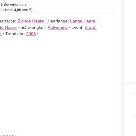
36
Bewertungen,
schnitt:
4,80
von 5)
arfarbe:
Blonde Haare
⋅
Haarlänge:
Lange Haare
⋅
tte Haare
⋅
Schwierigkeit:
Aufwendig
⋅
Event:
Braut-
n
⋅
Trendjahr:
2006
⋅