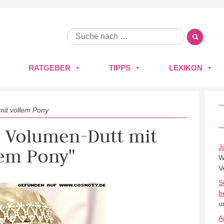
RATGEBER
TIPPS
LEXIKON
mit vollem Pony
r Volumen-Dutt mit
J
lem Pony"
W
V
S
b
u
A