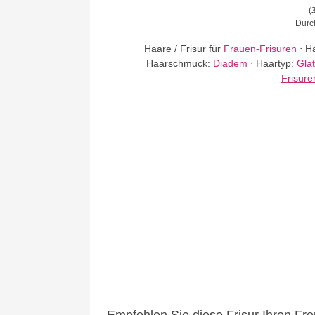
(
Durch
Haare / Frisur für
Frauen-Frisuren
⋅
Ha
Haarschmuck:
Diadem
⋅
Haartyp:
Gla
Frisure