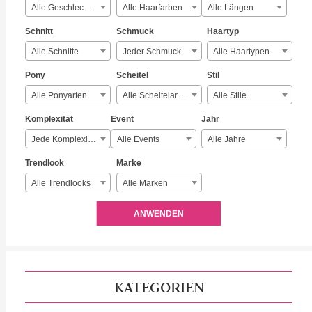
Alle Geschlechter
Alle Haarfarben
Alle Längen
Schnitt
Schmuck
Haartyp
Alle Schnitte
Jeder Schmuck
Alle Haartypen
Pony
Scheitel
Stil
Alle Ponyarten
Alle Scheitelarten
Alle Stile
Komplexität
Event
Jahr
Jede Komplexität
Alle Events
Alle Jahre
Trendlook
Marke
Alle Trendlooks
Alle Marken
ANWENDEN
KATEGORIEN