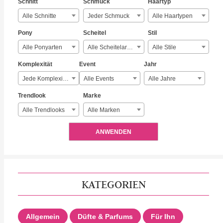
Schnitt
Schmuck
Haartyp
Alle Schnitte
Jeder Schmuck
Alle Haartypen
Pony
Scheitel
Stil
Alle Ponyarten
Alle Scheitelarten
Alle Stile
Komplexität
Event
Jahr
Jede Komplexität
Alle Events
Alle Jahre
Trendlook
Marke
Alle Trendlooks
Alle Marken
ANWENDEN
KATEGORIEN
Allgemein
Düfte & Parfums
Für Ihn