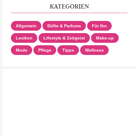
KATEGORIEN
Allgemein
Düfte & Parfums
Für Ihn
Lexikon
Lifestyle & Zeitgeist
Make-up
Mode
Pflege
Tipps
Wellness