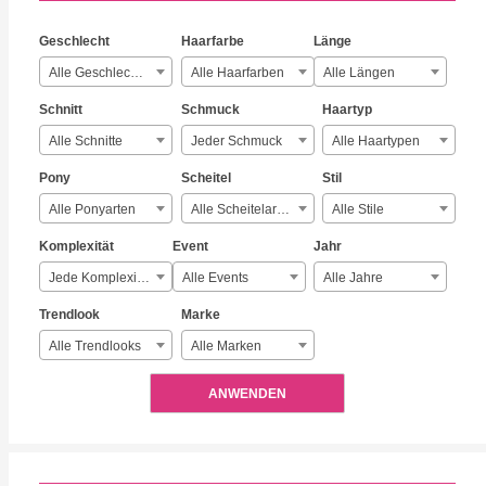
Geschlecht
Haarfarbe
Länge
Alle Geschlechter
Alle Haarfarben
Alle Längen
Schnitt
Schmuck
Haartyp
Alle Schnitte
Jeder Schmuck
Alle Haartypen
Pony
Scheitel
Stil
Alle Ponyarten
Alle Scheitelarten
Alle Stile
Komplexität
Event
Jahr
Jede Komplexität
Alle Events
Alle Jahre
Trendlook
Marke
Alle Trendlooks
Alle Marken
ANWENDEN