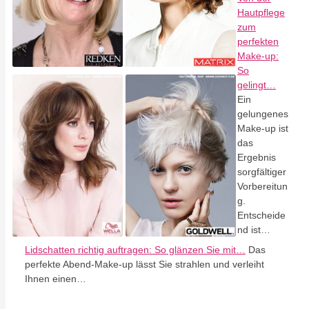
Hautpflege
zum
perfekten
Make-up:
So
gelingt…
Ein
gelungenes
Make-up ist
das
Ergebnis
sorgfältiger
Vorbereitun
g.
Entscheide
nd ist…
Lidschatten richtig auftragen: So glänzen Sie mit…
Das
perfekte Abend-Make-up lässt Sie strahlen und verleiht
Ihnen einen…