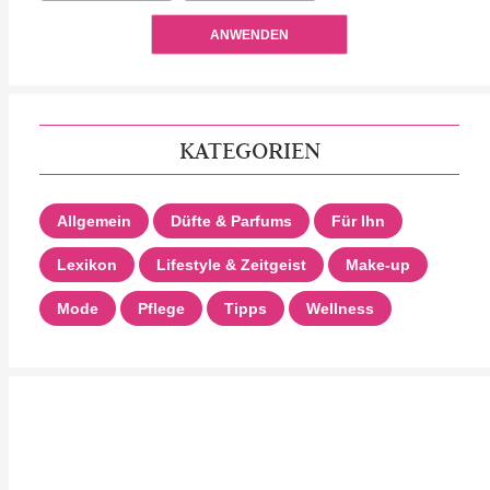
ANWENDEN
KATEGORIEN
Allgemein
Düfte & Parfums
Für Ihn
Lexikon
Lifestyle & Zeitgeist
Make-up
Mode
Pflege
Tipps
Wellness