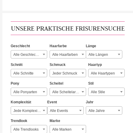
UNSERE PRAKTISCHE FRISURENSUCHE
Geschlecht
Haarfarbe
Länge
Alle Geschlechter
Alle Haarfarben
Alle Längen
Schnitt
Schmuck
Haartyp
Alle Schnitte
Jeder Schmuck
Alle Haartypen
Pony
Scheitel
Stil
Alle Ponyarten
Alle Scheitelarten
Alle Stile
Komplexität
Event
Jahr
Jede Komplexität
Alle Events
Alle Jahre
Trendlook
Marke
Alle Trendlooks
Alle Marken