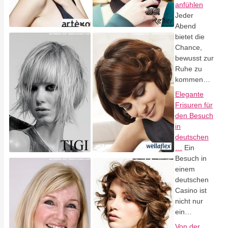
anfühlen
Jeder
Abend
bietet die
Chance,
bewusst zur
Ruhe zu
kommen…
Elegante
Frisuren für
den Besuch
in
deutschen
…
Ein
Besuch in
einem
deutschen
Casino ist
nicht nur
ein…
Von der