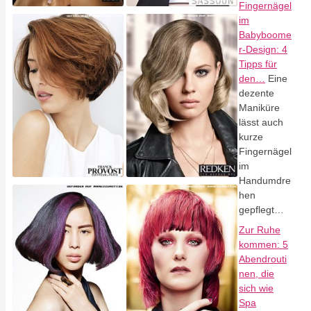
Fingernägel
im
Babyboome
r-Design: 4
Tipps für
den…
Eine
dezente
Maniküre
lässt auch
kurze
Fingernägel
im
Handumdre
hen
gepflegt…
Zur Ruhe
kommen: 5
Abendrouti
nen, die
sich wie
Spa