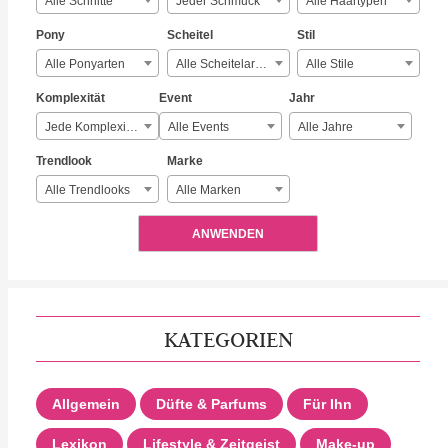
Alle Schnitte
Jeder Schmuck
Alle Haartypen
Pony
Scheitel
Stil
Alle Ponyarten
Alle Scheitelarten
Alle Stile
Komplexität
Event
Jahr
Jede Komplexität
Alle Events
Alle Jahre
Trendlook
Marke
Alle Trendlooks
Alle Marken
ANWENDEN
KATEGORIEN
Allgemein
Düfte & Parfums
Für Ihn
Lexikon
Lifestyle & Zeitgeist
Make-up