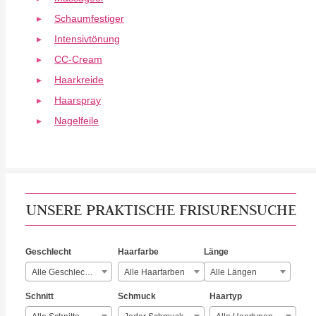
Schaumfestiger
Intensivtönung
CC-Cream
Haarkreide
Haarspray
Nagelfeile
UNSERE PRAKTISCHE FRISURENSUCHE
Geschlecht
Haarfarbe
Länge
Alle Geschlechter
Alle Haarfarben
Alle Längen
Schnitt
Schmuck
Haartyp