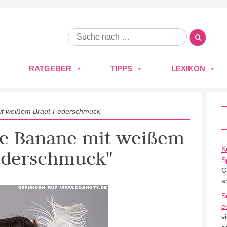
RATGEBER
TIPPS
LEXIKON
it weißem Braut-Federschmuck
che Banane mit weißem
K
ederschmuck"
S
C
a
S
e
v