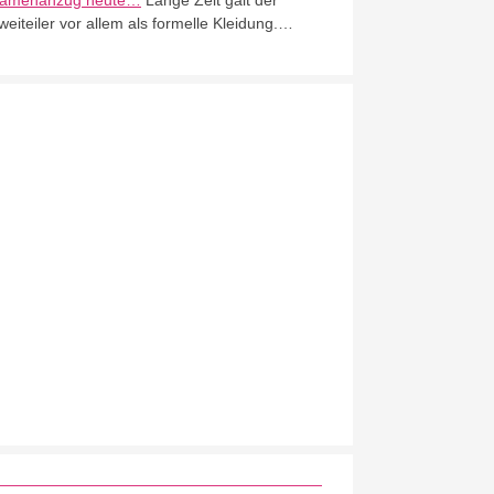
amenanzug heute…
Lange Zeit galt der
weiteiler vor allem als formelle Kleidung.…