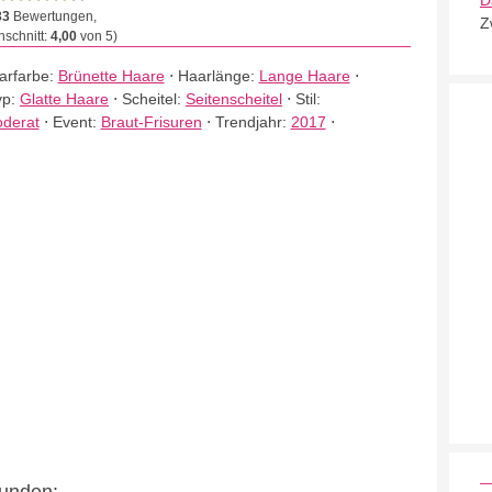
D
33
Bewertungen,
Z
schnitt:
4,00
von 5)
arfarbe:
Brünette Haare
⋅
Haarlänge:
Lange Haare
⋅
yp:
Glatte Haare
⋅
Scheitel:
Seitenscheitel
⋅
Stil:
derat
⋅
Event:
Braut-Frisuren
⋅
Trendjahr:
2017
⋅