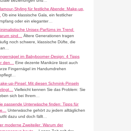
oziale Beziehungen und…
lamour-Styling für festliche Abende: Make-up,
…
Ob eine klassische Gala, ein festlicher
mpfang oder ein eleganter…
inimalistische Unisex-Parfüms im Trend:
arum sind…
Ältere Generationen tragen
äufig noch schwere, klassische Düfte, die
an…
ingernägel im Babyboomer-Design: 4 Tipps
ür den…
Eine dezente Maniküre lässt auch
urze Fingernägel im Handumdrehen
epflegt…
ake-up-Pinsel: Mit diesen Schmink-Pinseln
elingt…
Vielleicht kennen Sie das Problem: Sie
eben sich bei Ihrem…
ie passende Unterwäsche finden: Tipps für
ie…
Unterwäsche gehört zu jedem alltäglichen
utfit dazu und doch fällt…
er moderne Zweiteiler: Warum der