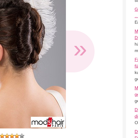
s
G
E
M
»
D
h
m
F
f
k
g
M
g
g
D
d
O
D