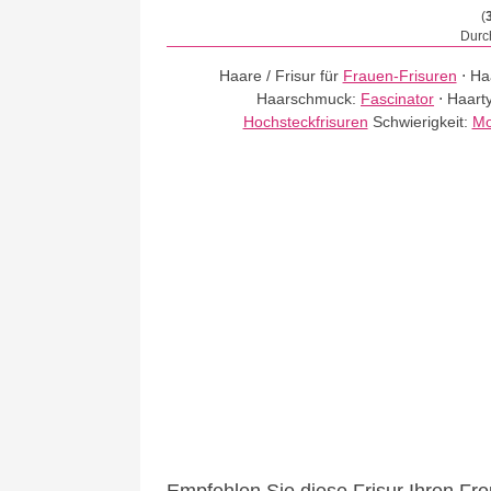
(
Durch
Haare / Frisur für
Frauen-Frisuren
⋅
Ha
Haarschmuck:
Fascinator
⋅
Haart
Hochsteckfrisuren
Schwierigkeit:
Mo