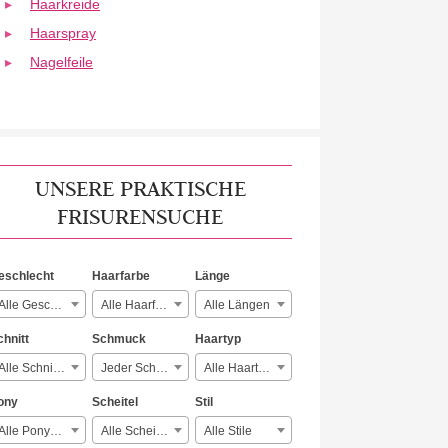
Haarkreide
Haarspray
Nagelfeile
UNSERE PRAKTISCHE
FRISURENSUCHE
eschlecht
Haarfarbe
Länge
Alle Geschlechter
Alle Haarfarben
Alle Längen
chnitt
Schmuck
Haartyp
Alle Schnitte
Jeder Schmuck
Alle Haartypen
ony
Scheitel
Stil
Alle Ponyarten
Alle Scheitelarten
Alle Stile