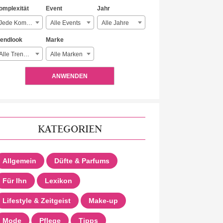
omplexität
Event
Jahr
Jede Komplexität
Alle Events
Alle Jahre
rendlook
Marke
Alle Trendlooks
Alle Marken
ANWENDEN
KATEGORIEN
Allgemein
Düfte & Parfums
Für Ihn
Lexikon
Lifestyle & Zeitgeist
Make-up
Mode
Pflege
Tipps