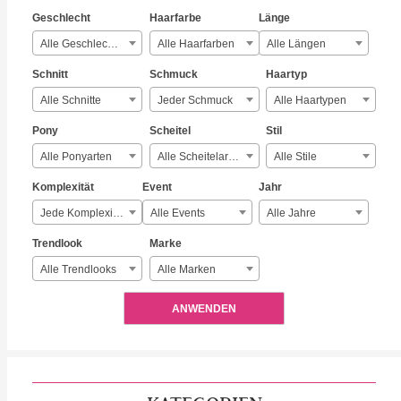
Geschlecht
Haarfarbe
Länge
Alle Geschlechter
Alle Haarfarben
Alle Längen
Schnitt
Schmuck
Haartyp
Alle Schnitte
Jeder Schmuck
Alle Haartypen
Pony
Scheitel
Stil
Alle Ponyarten
Alle Scheitelarten
Alle Stile
Komplexität
Event
Jahr
Jede Komplexität
Alle Events
Alle Jahre
Trendlook
Marke
Alle Trendlooks
Alle Marken
ANWENDEN