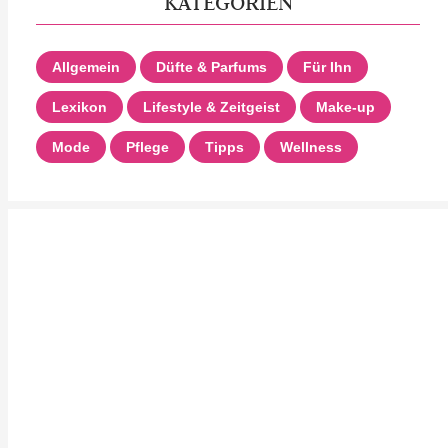
KATEGORIEN
Allgemein
Düfte & Parfums
Für Ihn
Lexikon
Lifestyle & Zeitgeist
Make-up
Mode
Pflege
Tipps
Wellness