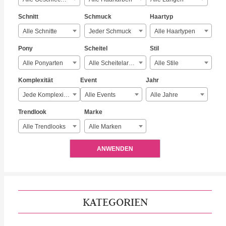
Schnitt
Schmuck
Haartyp
Alle Schnitte
Jeder Schmuck
Alle Haartypen
Pony
Scheitel
Stil
Alle Ponyarten
Alle Scheitelarten
Alle Stile
Komplexität
Event
Jahr
Jede Komplexität
Alle Events
Alle Jahre
Trendlook
Marke
Alle Trendlooks
Alle Marken
ANWENDEN
KATEGORIEN