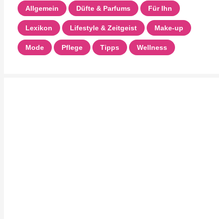
Allgemein
Düfte & Parfums
Für Ihn
Lexikon
Lifestyle & Zeitgeist
Make-up
Mode
Pflege
Tipps
Wellness