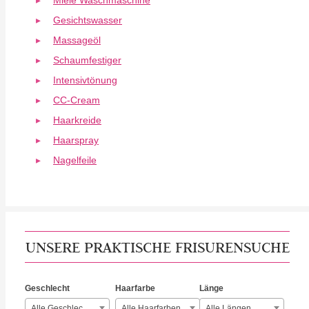
Miele Waschmaschine
Gesichtswasser
Massageöl
Schaumfestiger
Intensivtönung
CC-Cream
Haarkreide
Haarspray
Nagelfeile
UNSERE PRAKTISCHE FRISURENSUCHE
Geschlecht
Haarfarbe
Länge
Alle Geschlechter
Alle Haarfarben
Alle Längen