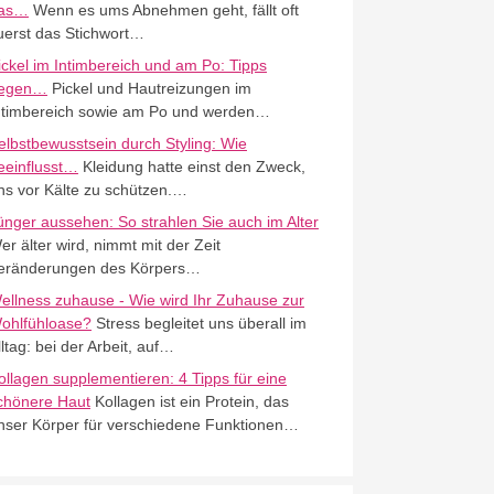
as…
Wenn es ums Abnehmen geht, fällt oft
uerst das Stichwort…
ickel im Intimbereich und am Po: Tipps
egen…
Pickel und Hautreizungen im
ntimbereich sowie am Po und werden…
elbstbewusstsein durch Styling: Wie
eeinflusst…
Kleidung hatte einst den Zweck,
ns vor Kälte zu schützen.…
ünger aussehen: So strahlen Sie auch im Alter
er älter wird, nimmt mit der Zeit
eränderungen des Körpers…
ellness zuhause - Wie wird Ihr Zuhause zur
ohlfühloase?
Stress begleitet uns überall im
lltag: bei der Arbeit, auf…
ollagen supplementieren: 4 Tipps für eine
chönere Haut
Kollagen ist ein Protein, das
nser Körper für verschiedene Funktionen…