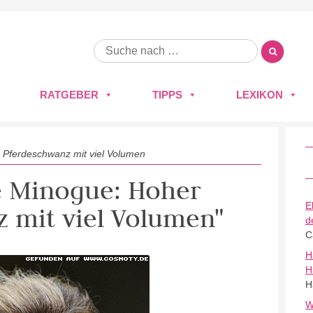
RATGEBER
TIPPS
LEXIKON
 Pferdeschwanz mit viel Volumen
ie Minogue: Hoher
E
 mit viel Volumen"
d
C
H
H
H
W