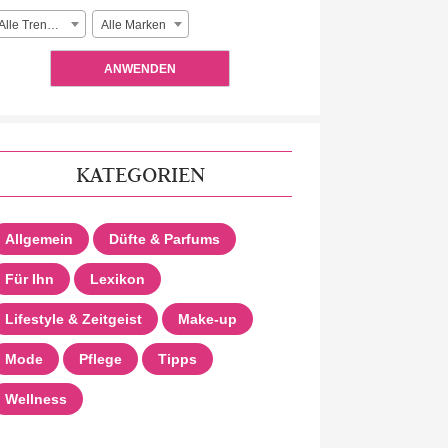
Alle Trendlooks
Alle Marken
ANWENDEN
KATEGORIEN
Allgemein
Düfte & Parfums
Für Ihn
Lexikon
Lifestyle & Zeitgeist
Make-up
Mode
Pflege
Tipps
Wellness