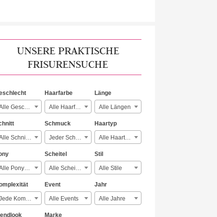
UNSERE PRAKTISCHE
FRISURENSUCHE
eschlecht
Haarfarbe
Länge
Alle Geschlechter
Alle Haarfarben
Alle Längen
chnitt
Schmuck
Haartyp
Alle Schnitte
Jeder Schmuck
Alle Haartypen
ony
Scheitel
Stil
Alle Ponyarten
Alle Scheitelarten
Alle Stile
omplexität
Event
Jahr
Jede Komplexität
Alle Events
Alle Jahre
rendlook
Marke