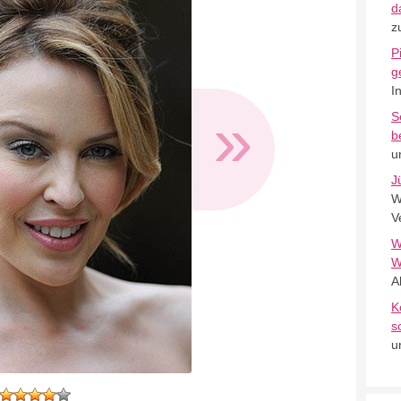
d
z
P
g
I
»
S
b
u
J
W
V
W
W
A
K
s
u