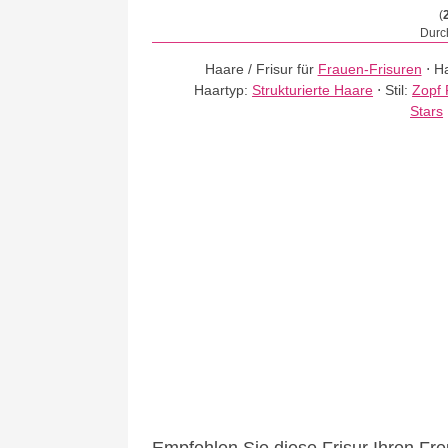
(
Durch
Haare / Frisur für
Frauen-Frisuren
⋅
Ha
Haartyp:
Strukturierte Haare
⋅
Stil:
Zopf 
Stars