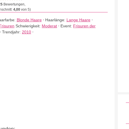
25
Bewertungen,
schnitt:
4,00
von 5)
arfarbe:
Blonde Haare
⋅
Haarlänge:
Lange Haare
⋅
Frisuren
Schwierigkeit:
Moderat
⋅
Event:
Frisuren der
⋅
Trendjahr:
2010
⋅