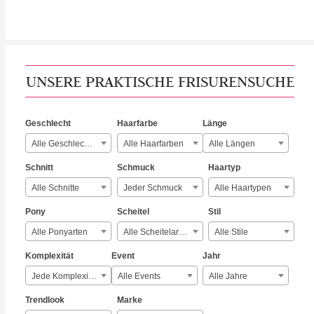
UNSERE PRAKTISCHE FRISURENSUCHE
Geschlecht
Haarfarbe
Länge
Alle Geschlechter
Alle Haarfarben
Alle Längen
Schnitt
Schmuck
Haartyp
Alle Schnitte
Jeder Schmuck
Alle Haartypen
Pony
Scheitel
Stil
Alle Ponyarten
Alle Scheitelarten
Alle Stile
Komplexität
Event
Jahr
Jede Komplexität
Alle Events
Alle Jahre
Trendlook
Marke