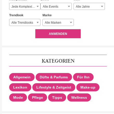
Jede Komplexität
Alle Events
Alle Jahre
Trendlook
Marke
Alle Trendlooks
Alle Marken
ANWENDEN
KATEGORIEN
Allgemein
Düfte & Parfums
Für Ihn
Lexikon
Lifestyle & Zeitgeist
Make-up
Mode
Pflege
Tipps
Wellness