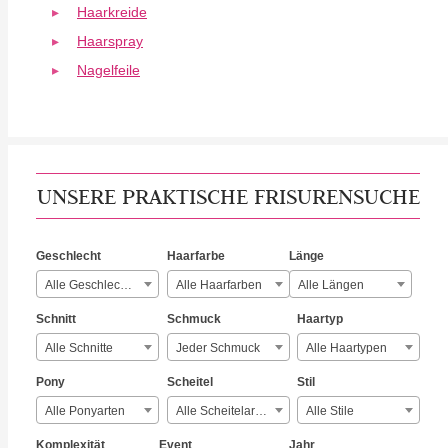
Haarkreide
Haarspray
Nagelfeile
UNSERE PRAKTISCHE FRISURENSUCHE
Geschlecht
Haarfarbe
Länge
Alle Geschlechter
Alle Haarfarben
Alle Längen
Schnitt
Schmuck
Haartyp
Alle Schnitte
Jeder Schmuck
Alle Haartypen
Pony
Scheitel
Stil
Alle Ponyarten
Alle Scheitelarten
Alle Stile
Komplexität
Event
Jahr