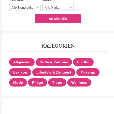
Trendlook
Marke
Alle Trendlooks
Alle Marken
ANWENDEN
KATEGORIEN
Allgemein
Düfte & Parfums
Für Ihn
Lexikon
Lifestyle & Zeitgeist
Make-up
Mode
Pflege
Tipps
Wellness