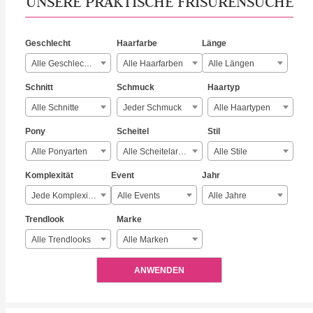
UNSERE PRAKTISCHE FRISURENSUCHE
Geschlecht
Haarfarbe
Länge
Alle Geschlechter
Alle Haarfarben
Alle Längen
Schnitt
Schmuck
Haartyp
Alle Schnitte
Jeder Schmuck
Alle Haartypen
Pony
Scheitel
Stil
Alle Ponyarten
Alle Scheitelarten
Alle Stile
Komplexität
Event
Jahr
Jede Komplexität
Alle Events
Alle Jahre
Trendlook
Marke
Alle Trendlooks
Alle Marken
ANWENDEN