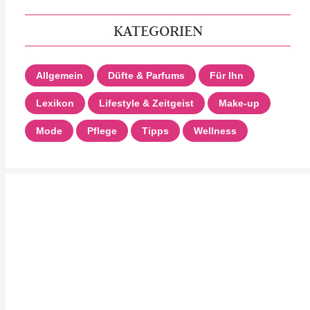
KATEGORIEN
Allgemein
Düfte & Parfums
Für Ihn
Lexikon
Lifestyle & Zeitgeist
Make-up
Mode
Pflege
Tipps
Wellness