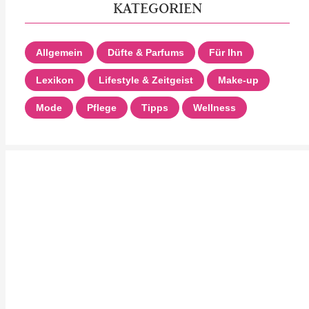
KATEGORIEN
Allgemein
Düfte & Parfums
Für Ihn
Lexikon
Lifestyle & Zeitgeist
Make-up
Mode
Pflege
Tipps
Wellness