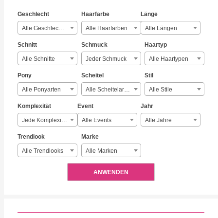
Geschlecht
Haarfarbe
Länge
Alle Geschlechter
Alle Haarfarben
Alle Längen
Schnitt
Schmuck
Haartyp
Alle Schnitte
Jeder Schmuck
Alle Haartypen
Pony
Scheitel
Stil
Alle Ponyarten
Alle Scheitelarten
Alle Stile
Komplexität
Event
Jahr
Jede Komplexität
Alle Events
Alle Jahre
Trendlook
Marke
Alle Trendlooks
Alle Marken
ANWENDEN