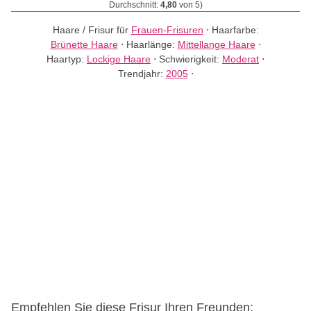
Durchschnitt:
4,80
von 5)
Haare / Frisur für
Frauen-Frisuren
⋅
Haarfarbe:
Brünette Haare
⋅
Haarlänge:
Mittellange Haare
⋅
Haartyp:
Lockige Haare
⋅
Schwierigkeit:
Moderat
⋅
Trendjahr:
2005
⋅
Empfehlen Sie diese Frisur Ihren Freunden: