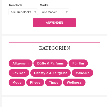
Trendlook
Marke
Alle Trendlooks
Alle Marken
ANWENDEN
KATEGORIEN
Allgemein
Düfte & Parfums
Für Ihn
Lexikon
Lifestyle & Zeitgeist
Make-up
Mode
Pflege
Tipps
Wellness