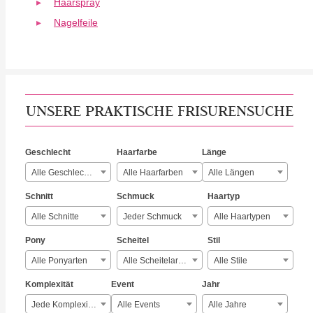
Haarspray
Nagelfeile
UNSERE PRAKTISCHE FRISURENSUCHE
Geschlecht
Haarfarbe
Länge
Alle Geschlechter
Alle Haarfarben
Alle Längen
Schnitt
Schmuck
Haartyp
Alle Schnitte
Jeder Schmuck
Alle Haartypen
Pony
Scheitel
Stil
Alle Ponyarten
Alle Scheitelarten
Alle Stile
Komplexität
Event
Jahr
Jede Komplexität
Alle Events
Alle Jahre