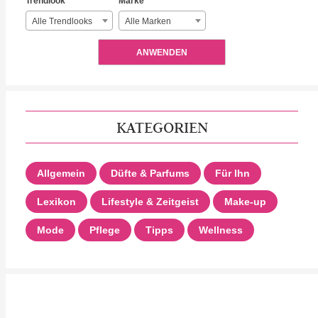
Trendlook
Marke
Alle Trendlooks
Alle Marken
ANWENDEN
KATEGORIEN
Allgemein
Düfte & Parfums
Für Ihn
Lexikon
Lifestyle & Zeitgeist
Make-up
Mode
Pflege
Tipps
Wellness