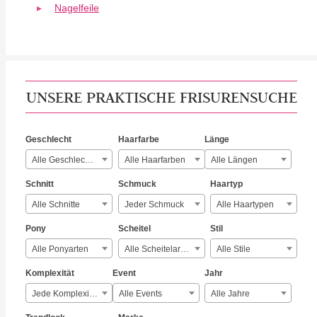
Nagelfeile
UNSERE PRAKTISCHE FRISURENSUCHE
Geschlecht
Haarfarbe
Länge
Alle Geschlechter
Alle Haarfarben
Alle Längen
Schnitt
Schmuck
Haartyp
Alle Schnitte
Jeder Schmuck
Alle Haartypen
Pony
Scheitel
Stil
Alle Ponyarten
Alle Scheitelarten
Alle Stile
Komplexität
Event
Jahr
Jede Komplexität
Alle Events
Alle Jahre