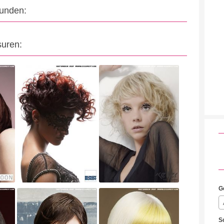
eunden:
suren:
G
S