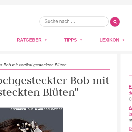
RATGEBER
TIPPS
LEXIKON
 Bob mit vertikal gesteckten Blüten
hochgesteckter Bob mit
E
steckten Blüten"
d
C
W
i
m
D