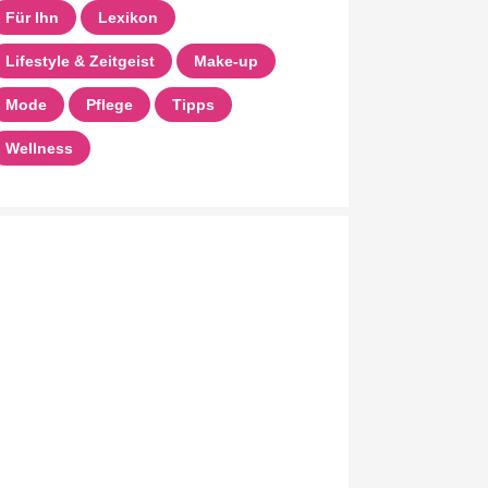
Für Ihn
Lexikon
Lifestyle & Zeitgeist
Make-up
Mode
Pflege
Tipps
Wellness