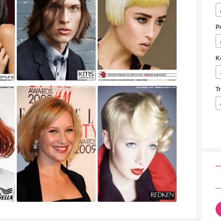
P
K
T