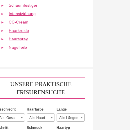
Schaumfestiger
Intensivtönung
CC-Cream
Haarkreide
Haarspray
Nagelfeile
UNSERE PRAKTISCHE
FRISURENSUCHE
eschlecht
Haarfarbe
Länge
Alle Geschlechter
Alle Haarfarben
Alle Längen
chnitt
Schmuck
Haartyp