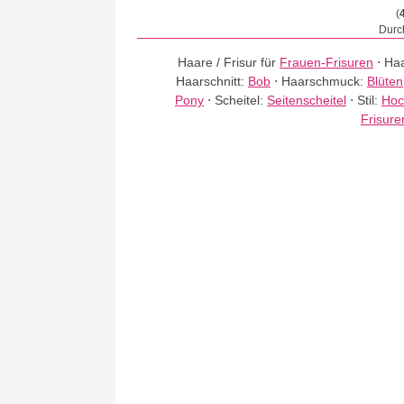
(
Durch
Haare / Frisur für
Frauen-Frisuren
⋅
Haa
Haarschnitt:
Bob
⋅
Haarschmuck:
Blüten
Pony
⋅
Scheitel:
Seitenscheitel
⋅
Stil:
Hoc
Frisure