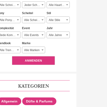
Alle Schnitte
Jeder Schmuck
Alle Haartypen
ony
Scheitel
Stil
Alle Ponyarten
Alle Scheitelarten
Alle Stile
omplexität
Event
Jahr
Jede Komplexität
Alle Events
Alle Jahre
rendlook
Marke
Alle Trendlooks
Alle Marken
ANWENDEN
KATEGORIEN
Allgemein
Düfte & Parfums