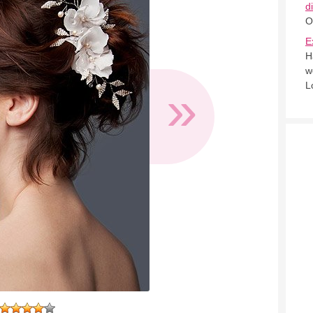
d
O
E
H
w
»
L