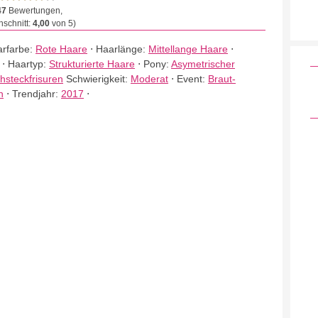
47
Bewertungen,
schnitt:
4,00
von 5)
rfarbe:
Rote Haare
⋅
Haarlänge:
Mittellange Haare
⋅
⋅
Haartyp:
Strukturierte Haare
⋅
Pony:
Asymetrischer
hsteckfrisuren
Schwierigkeit:
Moderat
⋅
Event:
Braut-
n
⋅
Trendjahr:
2017
⋅