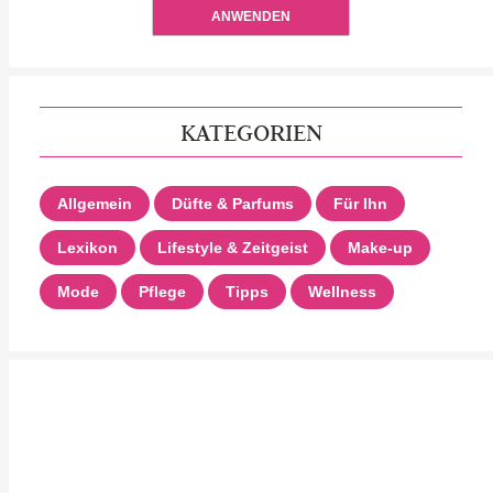
ANWENDEN
KATEGORIEN
Allgemein
Düfte & Parfums
Für Ihn
Lexikon
Lifestyle & Zeitgeist
Make-up
Mode
Pflege
Tipps
Wellness