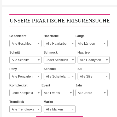
UNSERE PRAKTISCHE FRISURENSUCHE
Geschlecht
Haarfarbe
Länge
Alle Geschlechter
Alle Haarfarben
Alle Längen
Schnitt
Schmuck
Haartyp
Alle Schnitte
Jeder Schmuck
Alle Haartypen
Pony
Scheitel
Stil
Alle Ponyarten
Alle Scheitelarten
Alle Stile
Komplexität
Event
Jahr
Jede Komplexität
Alle Events
Alle Jahre
Trendlook
Marke
Alle Trendlooks
Alle Marken