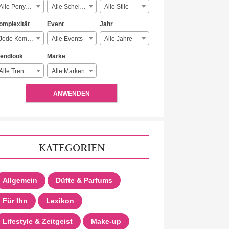
Alle Ponyarten
Alle Scheitelarten
Alle Stile
omplexität
Event
Jahr
Jede Komplexität
Alle Events
Alle Jahre
rendlook
Marke
Alle Trendlooks
Alle Marken
ANWENDEN
KATEGORIEN
Allgemein
Düfte & Parfums
Für Ihn
Lexikon
Lifestyle & Zeitgeist
Make-up