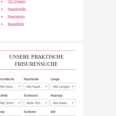
CC-Cream
Haarkreide
Haarspray
Nagelfeile
UNSERE PRAKTISCHE
FRISURENSUCHE
eschlecht
Haarfarbe
Länge
Alle Geschlechter
Alle Haarfarben
Alle Längen
chnitt
Schmuck
Haartyp
Alle Schnitte
Jeder Schmuck
Alle Haartypen
ony
Scheitel
Stil