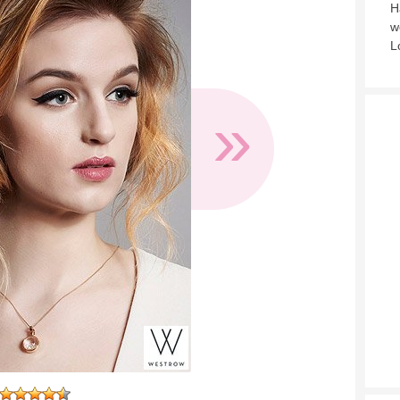
H
w
L
»