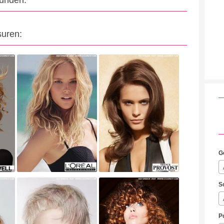
eunden:
suren:
G
S
P