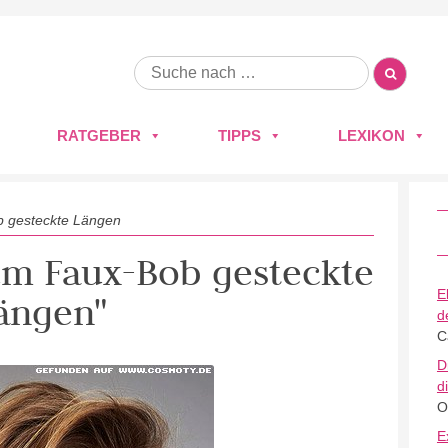
RATGEBER
TIPPS
LEXIKON
 gesteckte Längen
zum Faux-Bob gesteckte
E
ängen"
d
C
D
d
O
E