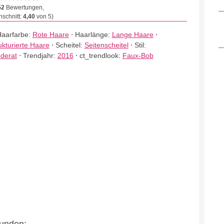
52
Bewertungen,
schnitt:
4,40
von 5)
aarfarbe:
Rote Haare
⋅
Haarlänge:
Lange Haare
⋅
ukturierte Haare
⋅
Scheitel:
Seitenscheitel
⋅
Stil:
derat
⋅
Trendjahr:
2016
⋅
ct_trendlook:
Faux-Bob