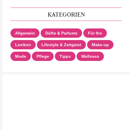
KATEGORIEN
Allgemein
Düfte & Parfums
Für Ihn
Lexikon
Lifestyle & Zeitgeist
Make-up
Mode
Pflege
Tipps
Wellness