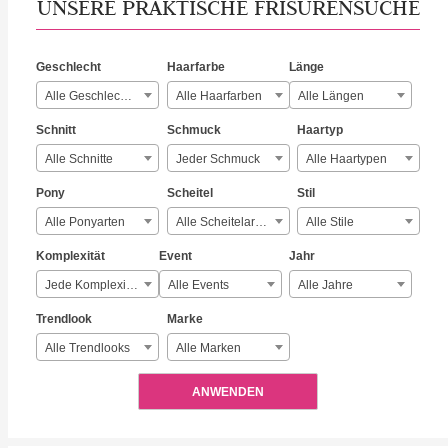
UNSERE PRAKTISCHE FRISURENSUCHE
Geschlecht
Haarfarbe
Länge
Alle Geschlechter
Alle Haarfarben
Alle Längen
Schnitt
Schmuck
Haartyp
Alle Schnitte
Jeder Schmuck
Alle Haartypen
Pony
Scheitel
Stil
Alle Ponyarten
Alle Scheitelarten
Alle Stile
Komplexität
Event
Jahr
Jede Komplexität
Alle Events
Alle Jahre
Trendlook
Marke
Alle Trendlooks
Alle Marken
ANWENDEN