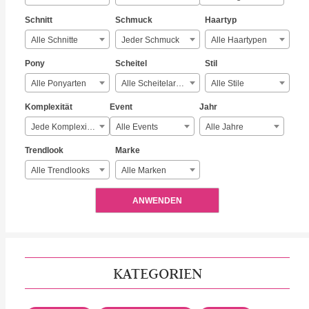
Schnitt
Schmuck
Haartyp
Alle Schnitte
Jeder Schmuck
Alle Haartypen
Pony
Scheitel
Stil
Alle Ponyarten
Alle Scheitelarten
Alle Stile
Komplexität
Event
Jahr
Jede Komplexität
Alle Events
Alle Jahre
Trendlook
Marke
Alle Trendlooks
Alle Marken
ANWENDEN
KATEGORIEN