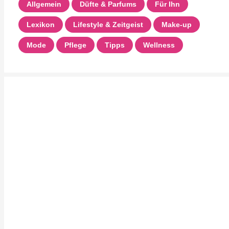
Allgemein
Düfte & Parfums
Für Ihn
Lexikon
Lifestyle & Zeitgeist
Make-up
Mode
Pflege
Tipps
Wellness