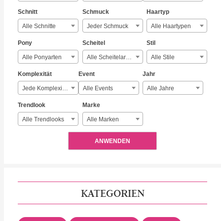
Schnitt
Schmuck
Haartyp
Alle Schnitte
Jeder Schmuck
Alle Haartypen
Pony
Scheitel
Stil
Alle Ponyarten
Alle Scheitelarten
Alle Stile
Komplexität
Event
Jahr
Jede Komplexität
Alle Events
Alle Jahre
Trendlook
Marke
Alle Trendlooks
Alle Marken
ANWENDEN
KATEGORIEN